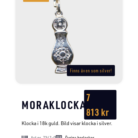
Finns även som silver!
7
MORAKLOCKA
813
kr
Klocka i 18k guld. Bild visar klocka i silver.
Art nr. 7347-G
Övriga berlocker