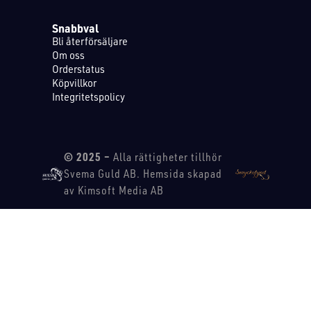
Snabbval
Bli återförsäljare
Om oss
Orderstatus
Köpvillkor
Integritetspolicy
© 2025 –
Alla rättigheter tillhör
Svema Guld AB. Hemsida skapad
av Kimsoft Media AB