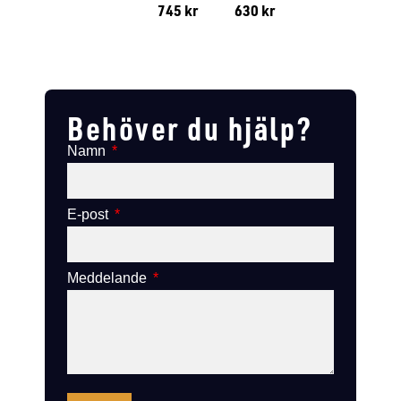
745
kr
630
kr
Lägg till i varukorg
Lägg till
Lägg till i varukorg
Lägg till i varukorg
Behöver du hjälp?
Namn
E-post
Meddelande