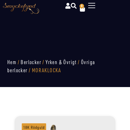
0
Hem
/
Berlocker
/
Yrken & Övrigt
/
Övriga
berlocker
/ MORAKLOCKA
18K Rödguld