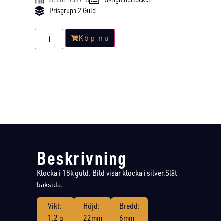
Prisgrupp 2 Guld
Köp nu
Beskrivning
Klocka i 18k guld. Bild visar klocka i silver.Slät
baksida.
Vikt:
Höjd:
Bredd:
1.2 g
22mm
6mm