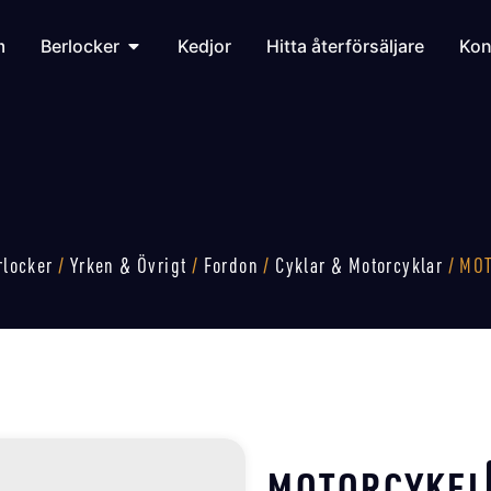
m
Berlocker
Kedjor
Hitta återförsäljare
Kon
rlocker
/
Yrken & Övrigt
/
Fordon
/
Cyklar & Motorcyklar
/ MO
MOTORCYKEL