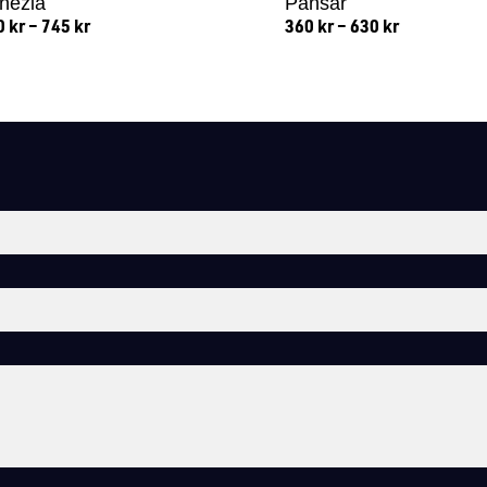
nezia
Pansar
0
kr
–
745
kr
360
kr
–
630
kr
Lägg till i varukorg
Lägg till i varukorg