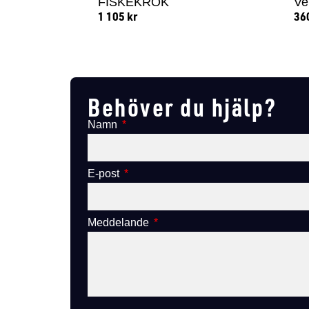
FISKEKROK
Ve
1 105
kr
36
Lägg till i varukorg
Behöver du hjälp?
Namn
E-post
Meddelande