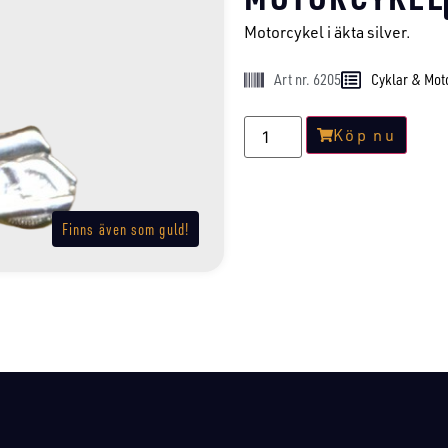
Motorcykel i äkta silver.
Art nr. 6205
Cyklar & Mot
Köp nu
Finns även som guld!