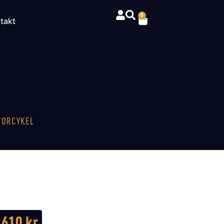
0
takt
TORCYKEL
610
kr