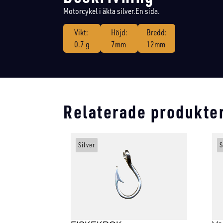
Motorcykel i äkta silver.En sida.
Vikt:
Höjd:
Bredd:
0.7 g
7mm
12mm
Relaterade produkte
Silver
S