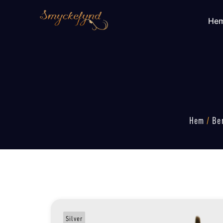
He
Hem
/
Be
Silver