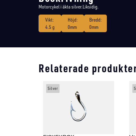
Motorcykel i äkta silver.Liksidig.
Vikt:
Höjd:
Bredd:
4.5 g
0mm
0mm
Relaterade produkte
Silver
S