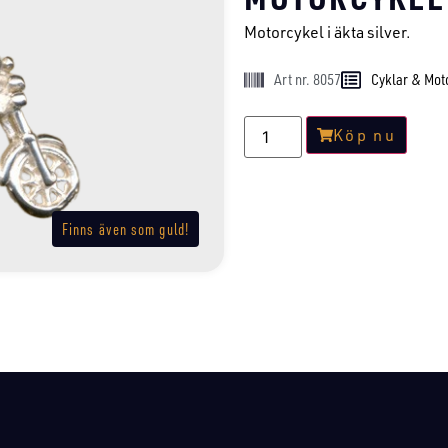
Motorcykel i äkta silver.
Art nr. 8057
Cyklar & Mot
Köp nu
Finns även som guld!