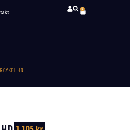
0
takt
RCYKEL HD
 HD
1 105
kr