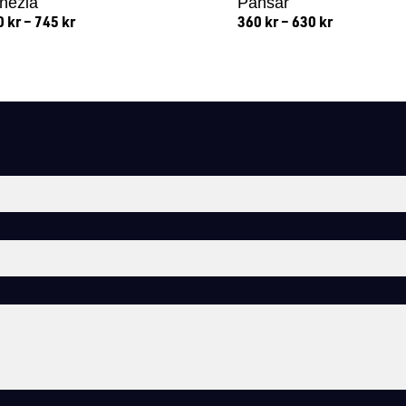
nezia
Pansar
0
kr
–
745
kr
360
kr
–
630
kr
Lägg till i varukorg
Lägg till i varukorg