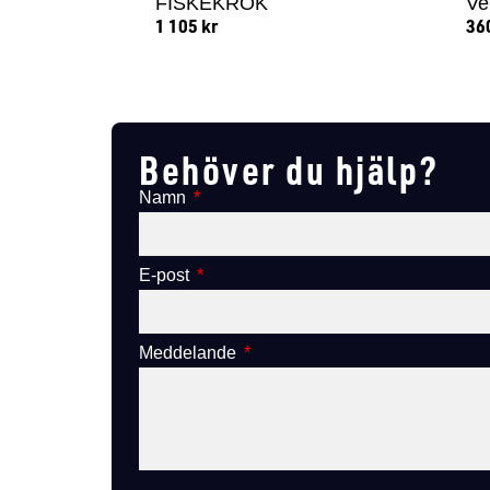
FISKEKROK
Ve
1 105
kr
36
Lägg till i varukorg
Behöver du hjälp?
Namn
E-post
Meddelande