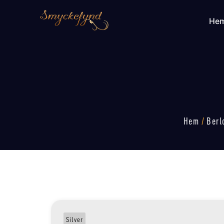
He
Hem
/
Berl
Silver