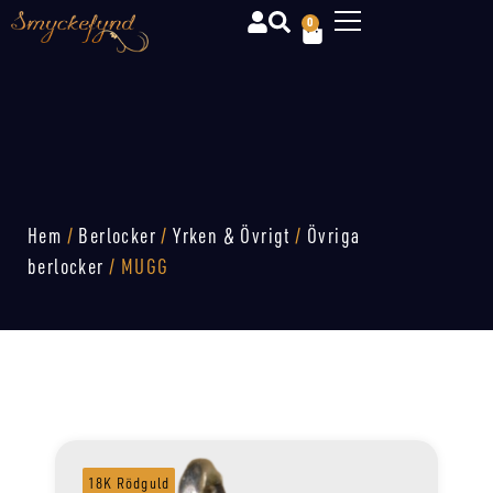
0
Hem
/
Berlocker
/
Yrken & Övrigt
/
Övriga
berlocker
/ MUGG
18K Rödguld