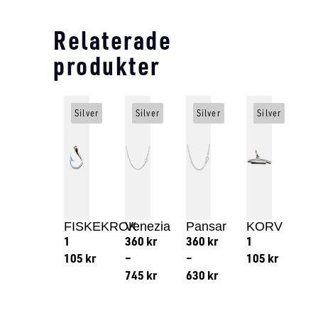
Relaterade
produkter
Silver
Silver
Silver
Silver
FISKEKROK
Venezia
Pansar
KORV
1
360
kr
360
kr
1
105
kr
–
–
105
kr
745
kr
630
kr
Lägg till i varukorg
Lägg till