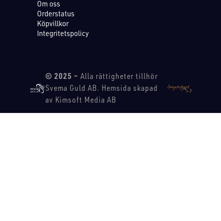
Om oss
Orderstatus
Köpvillkor
Integritetspolicy
© 2025 –
Alla rättigheter tillhör
Svema Guld AB. Hemsida skapad
av Kimsoft Media AB