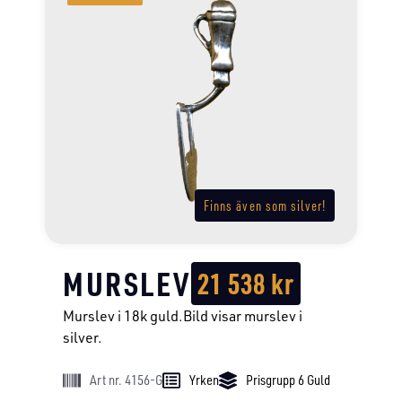
Finns även som silver!
MURSLEV
21 538
kr
Murslev i 18k guld.Bild visar murslev i
silver.
Art nr. 4156-G
Yrken
Prisgrupp 6 Guld