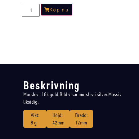
Köp nu
Beskrivning
Murslev i 18k guld.Bild visar murslev i silver.Massiv
liksidig.
Vikt:
Höjd:
Bredd:
8 g
42mm
12mm