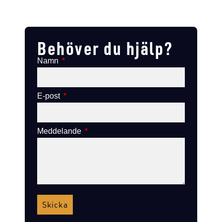
Lägg till i varukorg
Lägg till
Lägg till i varukorg
Lägg till i varukorg
Behöver du hjälp?
Namn
E-post
Meddelande
Skicka