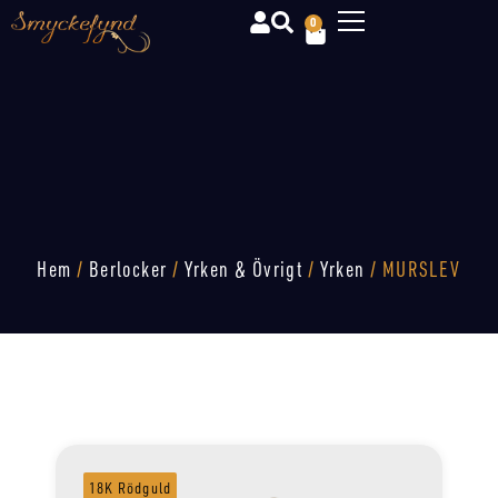
0
Hem
/
Berlocker
/
Yrken & Övrigt
/
Yrken
/ MURSLEV
18K Rödguld