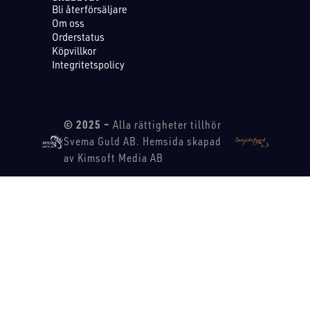
Bli återförsäljare
Om oss
Orderstatus
Köpvillkor
Integritetspolicy
© 2025 –
Alla rättigheter tillhör
Svema Guld AB. Hemsida skapad
av Kimsoft Media AB