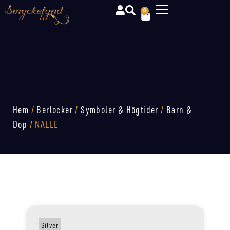
0
Hem
/
Berlocker
/
Symboler & Högtider
/
Barn &
Dop
/ NALLE
Silver