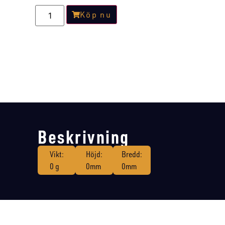
Köp nu
Beskrivning
Vikt:
Höjd:
Bredd:
0 g
0mm
0mm