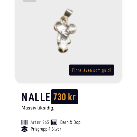
Finns även som guld!
NALLE
730
kr
Massiv liksidig,
Art nr. 7651
Barn & Dop
Prisgrupp 4 Silver