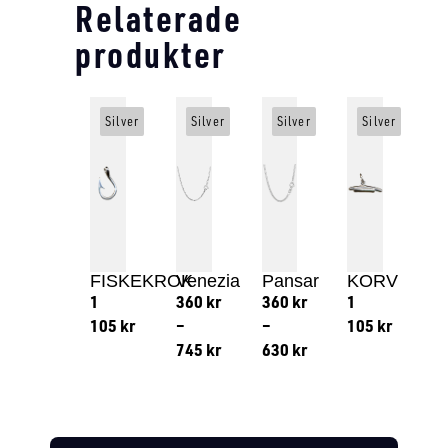
Relaterade
produkter
Silver
Silver
Silver
Silver
FISKEKROK
Venezia
Pansar
KORV
1
360
kr
360
kr
1
105
kr
–
–
105
kr
745
kr
630
kr
Lägg till i varukorg
Lägg till
Lägg till i varukorg
Lägg till i varukorg