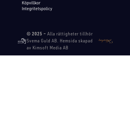
Köpvillkor
Integritetspolicy
© 2025 –
Alla rättigheter tillhör
Svema Guld AB. Hemsida skapad
av Kimsoft Media AB