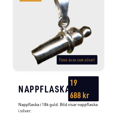
Finns även som silver!
19
NAPPFLASKA
688
kr
Nappflaska i 18k guld. Bild visar nappflaska
i silver.