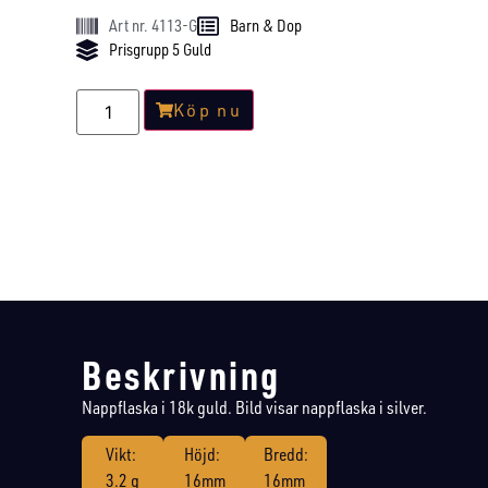
Art nr. 4113-G
Barn & Dop
Prisgrupp 5 Guld
Köp nu
Beskrivning
Nappflaska i 18k guld. Bild visar nappflaska i silver.
Vikt:
Höjd:
Bredd:
3.2 g
16mm
16mm