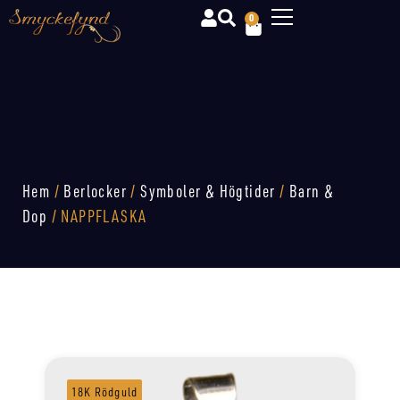
0
Hem
/
Berlocker
/
Symboler & Högtider
/
Barn &
Dop
/ NAPPFLASKA
18K Rödguld