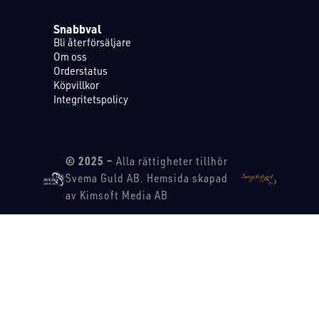
Snabbval
Bli återförsäljare
Om oss
Orderstatus
Köpvillkor
Integritetspolicy
© 2025 –
Alla rättigheter tillhör
Svema Guld AB. Hemsida skapad
av Kimsoft Media AB