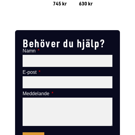
745
kr
630
kr
Lägg till i varukorg
Lägg till
Lägg till i varukorg
Lägg till i varukorg
Behöver du hjälp?
Namn
E-post
Meddelande