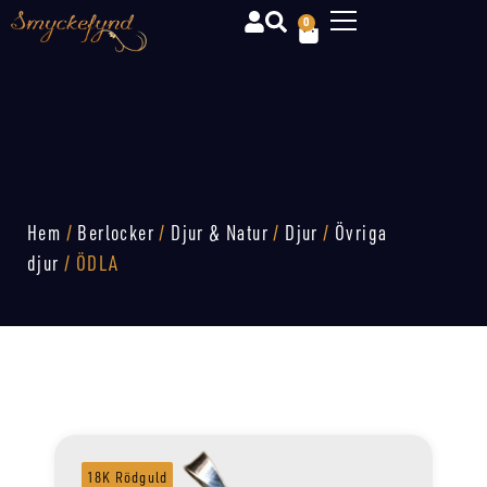
0
Hem
/
Berlocker
/
Djur & Natur
/
Djur
/
Övriga
djur
/ ÖDLA
18K Rödguld