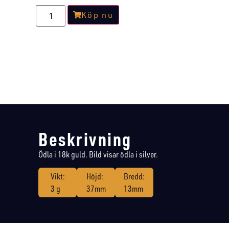
Köp nu
Beskrivning
Ödla i 18k guld. Bild visar ödla i silver.
Vikt:
Höjd:
Bredd:
3 g
37mm
13mm