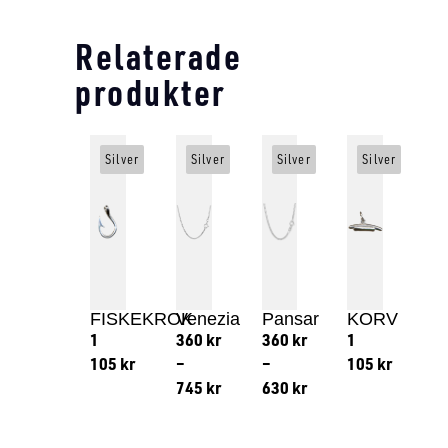
Relaterade
produkter
Silver
Silver
Silver
Silver
FISKEKROK
Venezia
Pansar
KORV
1
360
kr
360
kr
1
105
kr
–
–
105
kr
745
kr
630
kr
Lägg till i varukorg
Lägg till