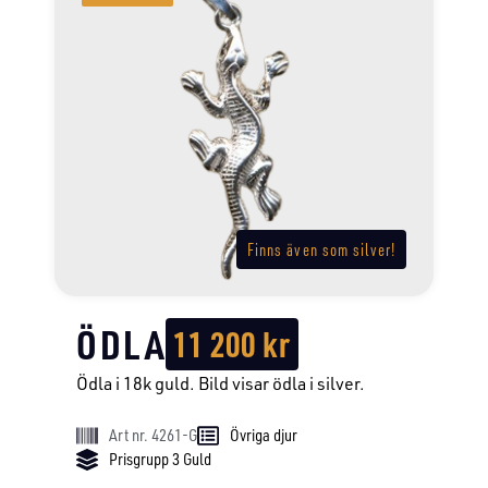
Finns även som silver!
ÖDLA
11 200
kr
Ödla i 18k guld. Bild visar ödla i silver.
Art nr. 4261-G
Övriga djur
Prisgrupp 3 Guld