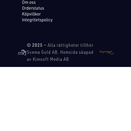
Om oss
Orderstatus
Köpvillkor
Integritetspolicy
© 2025 –
Alla rättigheter tillhör
Svema Guld AB. Hemsida skapad
av Kimsoft Media AB