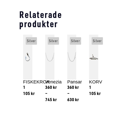
Relaterade
produkter
Silver
Silver
Silver
Silver
FISKEKROK
Venezia
Pansar
KORV
1
360
kr
360
kr
1
105
kr
–
–
105
kr
745
kr
630
kr
Lägg till i varukorg
Lägg till