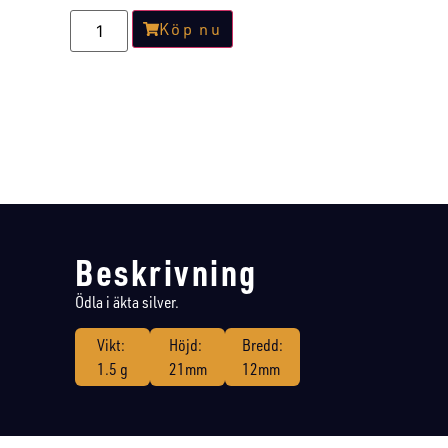
Köp nu
Beskrivning
Ödla i äkta silver.
Vikt:
Höjd:
Bredd:
1.5 g
21mm
12mm