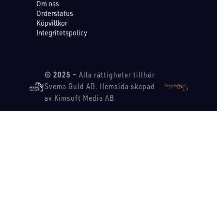
Om oss
Orderstatus
Köpvillkor
Integritetspolicy
© 2025 –
Alla rättigheter tillhör
Svema Guld AB. Hemsida skapad
av Kimsoft Media AB