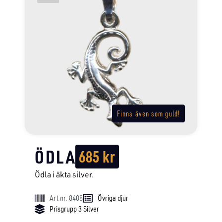
Finns även som guld!
ÖDLA
685
kr
Ödla i äkta silver.
Art nr. 8408
Övriga djur
Prisgrupp 3 Silver