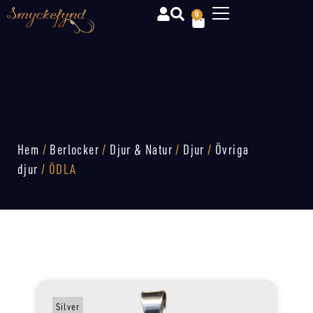
0
Hem
/
Berlocker
/
Djur & Natur
/
Djur
/
Övriga
djur
/ ÖDLA
Silver