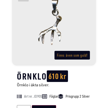
Finns även som guld!
ÖRNKLO
610
kr
Örnklo i äkta silver.
Art nr. JD905
Fåglar
Prisgrupp 2 Silver