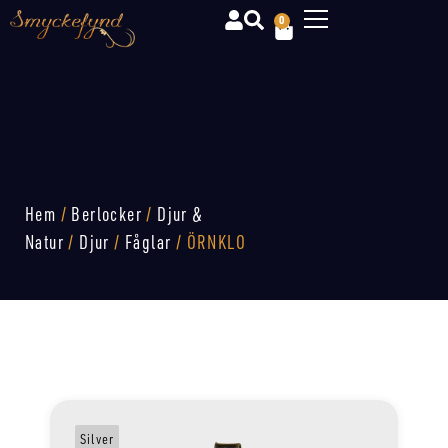
0
Hem
/
Berlocker
/
Djur &
Natur
/
Djur
/
Fåglar
/ ÖRNKLO
Silver