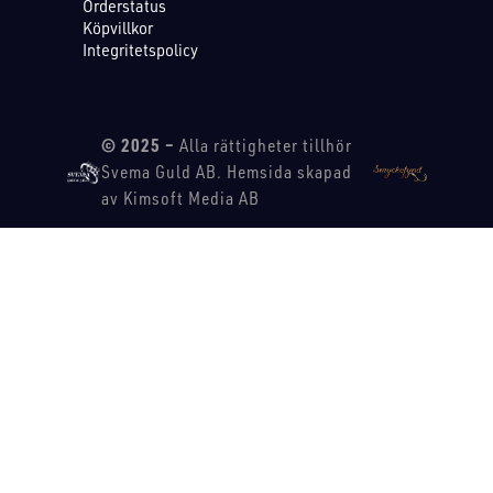
Orderstatus
Köpvillkor
Integritetspolicy
© 2025 –
Alla rättigheter tillhör
Svema Guld AB. Hemsida skapad
av Kimsoft Media AB