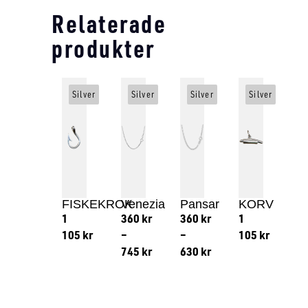
Relaterade
produkter
Silver
Silver
Silver
Silver
FISKEKROK
Venezia
Pansar
KORV
1
360
kr
360
kr
1
105
kr
–
–
105
kr
745
kr
630
kr
Lägg till i varukorg
Lägg till
Lägg till i varukorg
Lägg till i varukorg