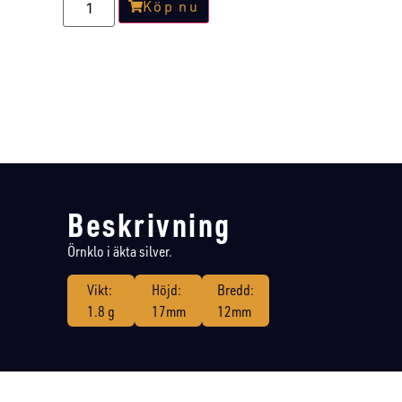
Köp nu
Beskrivning
Örnklo i äkta silver.
Vikt:
Höjd:
Bredd:
1.8 g
17mm
12mm