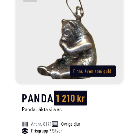
Finns även som guld!
PANDA
1 210
kr
Panda i äkta silver.
Art nr. 8171
Övriga djur
Prisgrupp 7 Silver