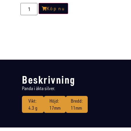
Köp nu
Beskrivning
Panda i äkta silver.
Vikt:
Höjd:
Bredd:
4.3 g
17mm
11mm