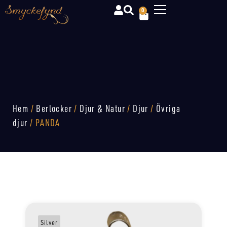
0
Hem
/
Berlocker
/
Djur & Natur
/
Djur
/
Övriga
djur
/ PANDA
Silver