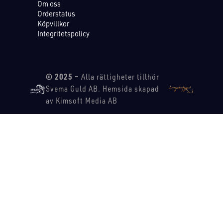
Om oss
Orderstatus
Köpvillkor
Integritetspolicy
© 2025 –
Alla rättigheter tillhör
Svema Guld AB. Hemsida skapad
av Kimsoft Media AB