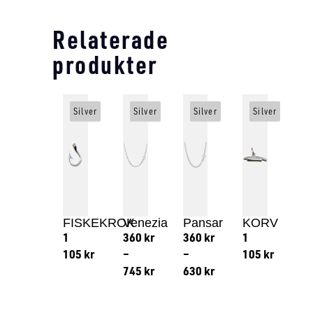
Relaterade
produkter
Silver
Silver
Silver
Silver
FISKEKROK
Venezia
Pansar
KORV
1
360
kr
360
kr
1
105
kr
–
–
105
kr
745
kr
630
kr
Lägg till i varukorg
Lägg till