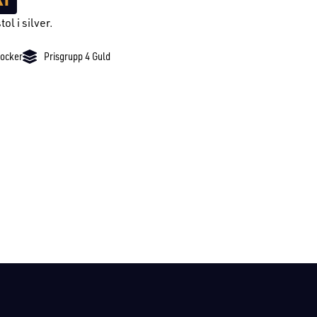
tol i silver.
locker
Prisgrupp 4 Guld