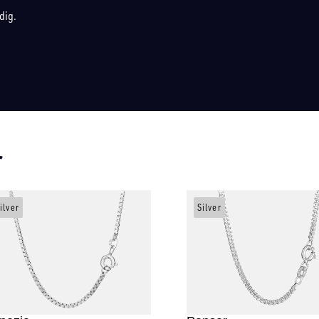
idig.
r
ilver
Silver