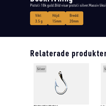
Pistol i 18k guld.Bild visar pistol i silver.Massiv liks
Vikt:
Höjd:
Bredd:
3.5 g
15mm
20mm
Relaterade produkte
Silver
S