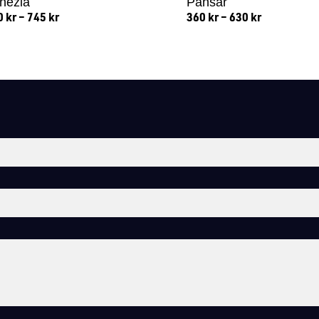
nezia
Pansar
0
kr
–
745
kr
360
kr
–
630
kr
Lägg till i varukorg
Lägg till i varukorg