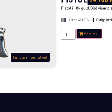
Pistol i 18k guld.Bild visar pis
Art nr. 4243-G
Övriga ber
Köp nu
Finns även som silver!