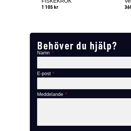
FISKEKROK
Ve
1 105
kr
36
Lägg till i varukorg
Behöver du hjälp?
Namn
E-post
Meddelande