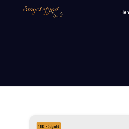
He
18K Rödguld