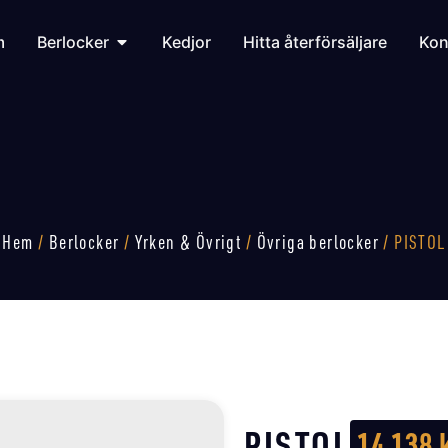
m
Berlocker
Kedjor
Hitta återförsäljare
Kon
Hem
/
Berlocker
/
Yrken & Övrigt
/
Övriga berlocker
/ PISTOL
PISTOL
14 138