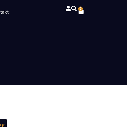
0
takt
kr