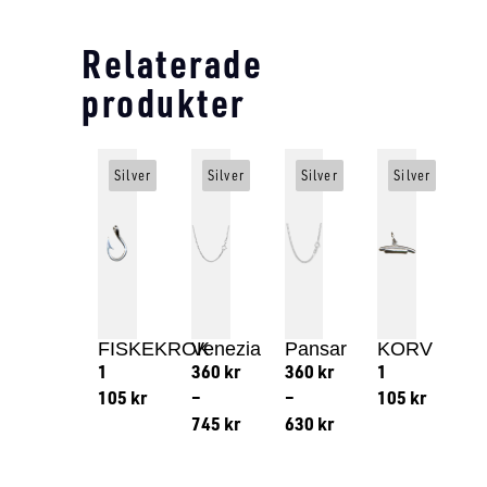
Relaterade
produkter
Silver
Silver
Silver
Silver
FISKEKROK
Venezia
Pansar
KORV
1
360
kr
360
kr
1
105
kr
–
–
105
kr
745
kr
630
kr
Lägg till i varukorg
Lägg till