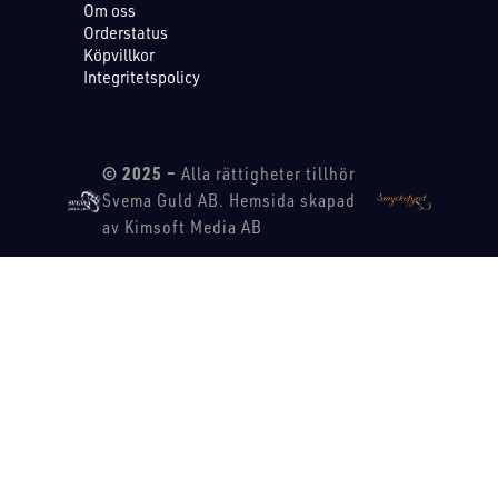
Om oss
Orderstatus
Köpvillkor
Integritetspolicy
© 2025 –
Alla rättigheter tillhör
Svema Guld AB. Hemsida skapad
av Kimsoft Media AB