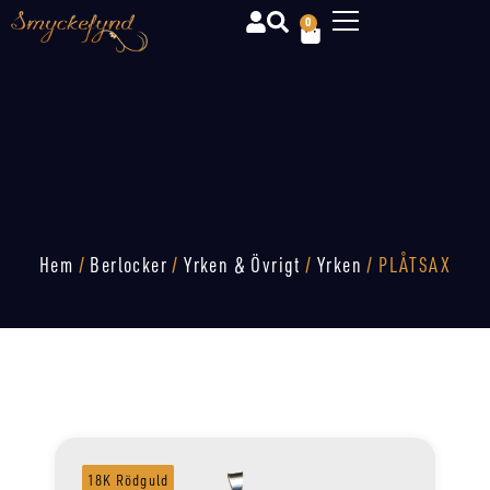
0
Hem
/
Berlocker
/
Yrken & Övrigt
/
Yrken
/ PLÅTSAX
18K Rödguld