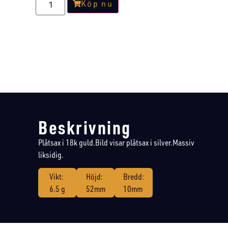
Köp nu
Beskrivning
Plåtsax i 18k guld.Bild visar plåtsax i silver.Massiv
liksidig.
Vikt:
Höjd:
Bredd:
6.5 g
52mm
10mm