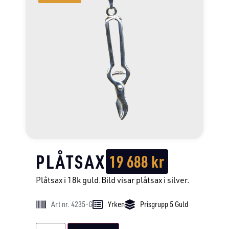
PLÅTSAX
19 688
kr
Plåtsax i 18k guld.Bild visar plåtsax i silver.
Art nr. 4235-G
Yrken
Prisgrupp 5 Guld