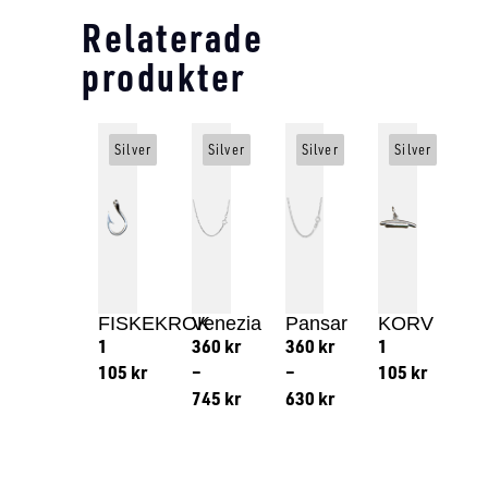
Relaterade
produkter
Silver
Silver
Silver
Silver
FISKEKROK
Venezia
Pansar
KORV
1
360
kr
360
kr
1
105
kr
–
–
105
kr
745
kr
630
kr
Lägg till i varukorg
Lägg till
Lägg till i varukorg
Lägg till i varukorg