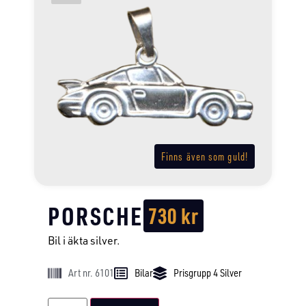
Finns även som guld!
PORSCHE
730
kr
Bil i äkta silver.
Art nr. 6101
Bilar
Prisgrupp 4 Silver