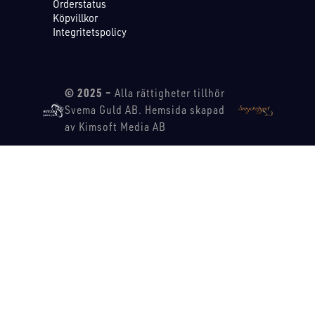
Orderstatus
Köpvillkor
Integritetspolicy
© 2025 –
Alla rättigheter tillhör
Svema Guld AB. Hemsida skapad
av Kimsoft Media AB