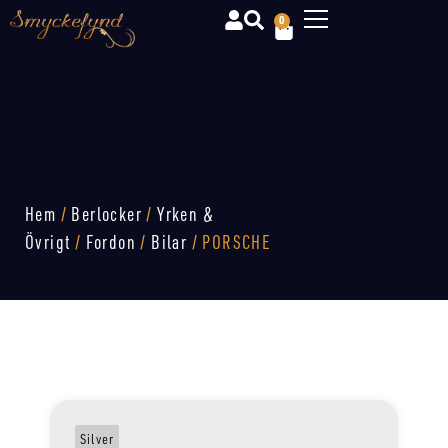
0
Hem
/
Berlocker
/
Yrken &
Övrigt
/
Fordon
/
Bilar
/ PORSCHE
Silver