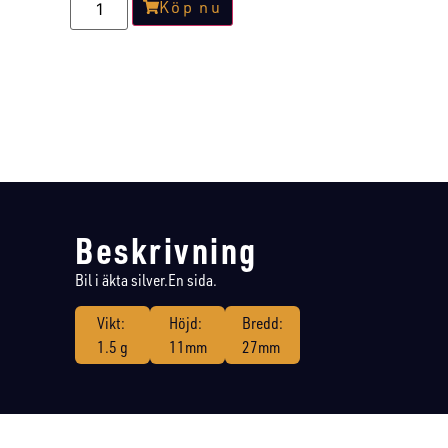
Köp nu
Beskrivning
Bil i äkta silver.En sida.
Vikt:
Höjd:
Bredd:
1.5 g
11mm
27mm