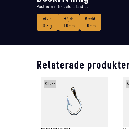
Posthorn i 18k guld.Liksidig.
Vikt:
Höjd:
Bredd:
0.8 g
10mm
10mm
Relaterade produkte
Silver
S