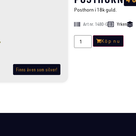
Posthorn i 18k guld.
Art nr. 1480-G
Yrken
Köp nu
Finns även som silver!