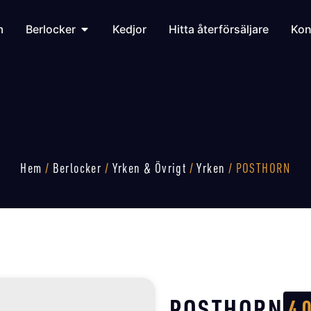
m
Berlocker
Kedjor
Hitta återförsäljare
Kon
Hem
/
Berlocker
/
Yrken & Övrigt
/
Yrken
/ POSTHORN
POSTHORN
4 