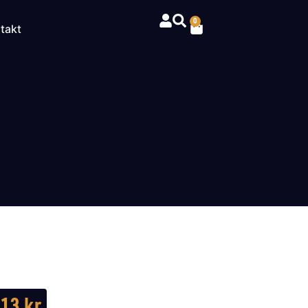
0
takt
013
kr