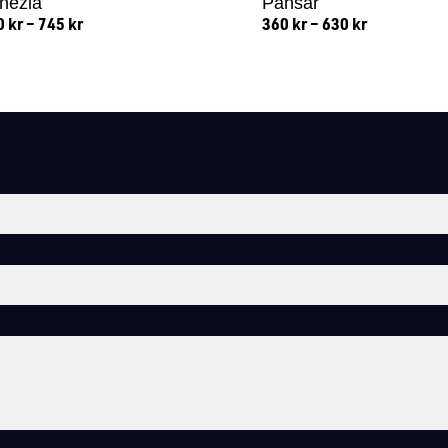
nezia
Pansar
0
kr
–
745
kr
360
kr
–
630
kr
Lägg till i varukorg
Lägg till i varukorg