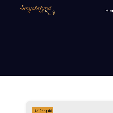
He
18K Rödguld