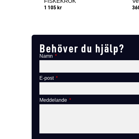
FISKEKROK
Ve
1 105
kr
36
Lägg till i varukorg
Behöver du hjälp?
Namn
E-post
Meddelande