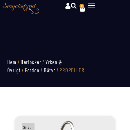
0
Hem
/
Berlocker
/
Yrken &
Övrigt
/
Fordon
/
Båtar
/ PROPELLER
Silver