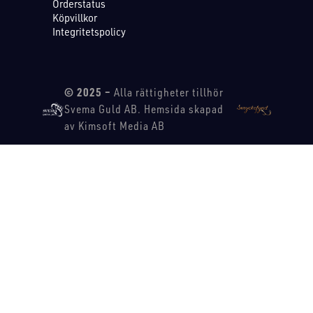
Orderstatus
Köpvillkor
Integritetspolicy
© 2025 –
Alla rättigheter tillhör
Svema Guld AB. Hemsida skapad
av Kimsoft Media AB