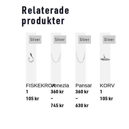
Relaterade
produkter
Silver
Silver
Silver
Silver
FISKEKROK
Venezia
Pansar
KORV
1
360
kr
360
kr
1
105
kr
–
–
105
kr
745
kr
630
kr
Lägg till i varukorg
Lägg till
Lägg till i varukorg
Lägg till i varukorg