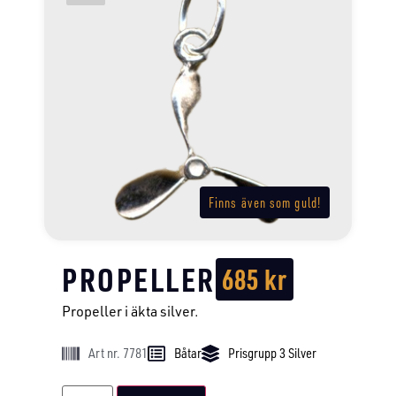
Finns även som guld!
PROPELLER
685
kr
Propeller i äkta silver.
Art nr. 7781
Båtar
Prisgrupp 3 Silver