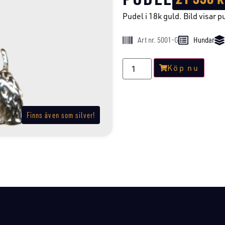
Pudel i 18k guld. Bild visar pu
Art nr. 5001-G
Hundar
Köp nu
Finns även som silver!