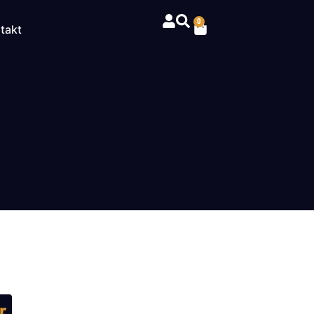
0
takt
r