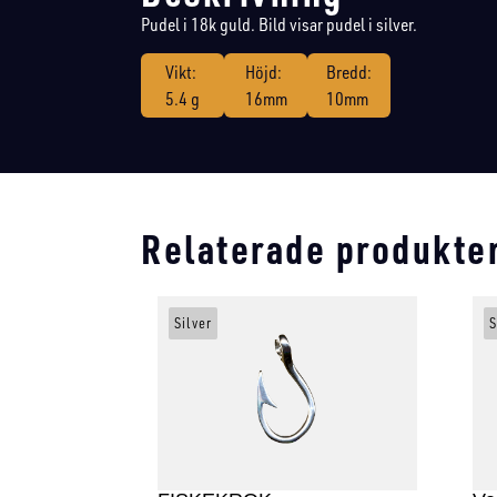
Pudel i 18k guld. Bild visar pudel i silver.
Vikt:
Höjd:
Bredd:
5.4 g
16mm
10mm
Relaterade produkte
Silver
S