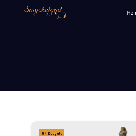
He
18K Rödguld