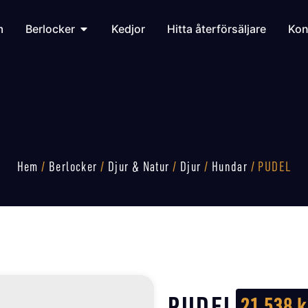
m
Berlocker
Kedjor
Hitta återförsäljare
Kon
Hem
/
Berlocker
/
Djur & Natur
/
Djur
/
Hundar
/ PUDEL
PUDEL
21 538
k