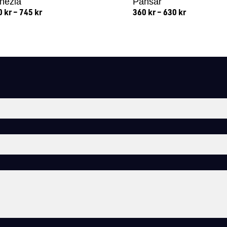
nezia
Pansar
0
kr
–
745
kr
360
kr
–
630
kr
Lägg till i varukorg
Lägg till i varukorg