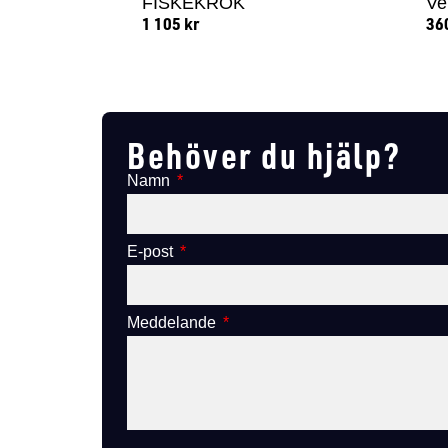
FISKEKROK
Ve
1 105
kr
36
Lägg till i varukorg
Behöver du hjälp?
Namn
E-post
Meddelande