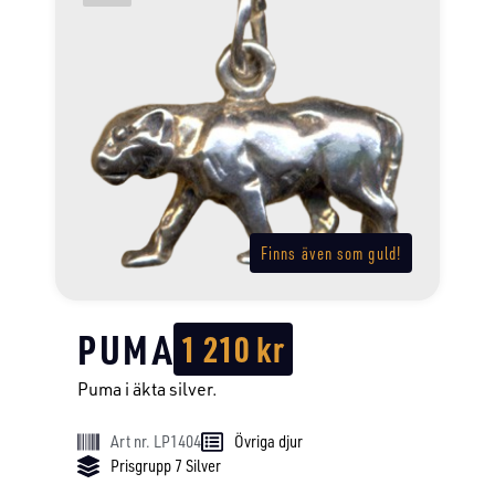
Finns även som guld!
PUMA
1 210
kr
Puma i äkta silver.
Art nr. LP1404
Övriga djur
Prisgrupp 7 Silver