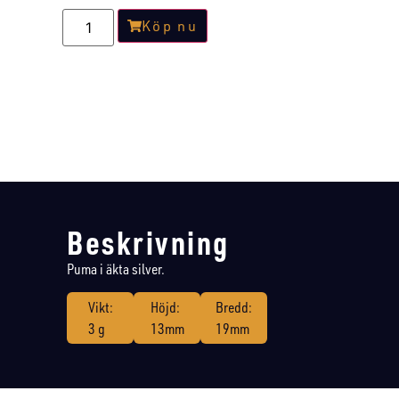
Köp nu
Beskrivning
Puma i äkta silver.
Vikt:
Höjd:
Bredd:
3 g
13mm
19mm