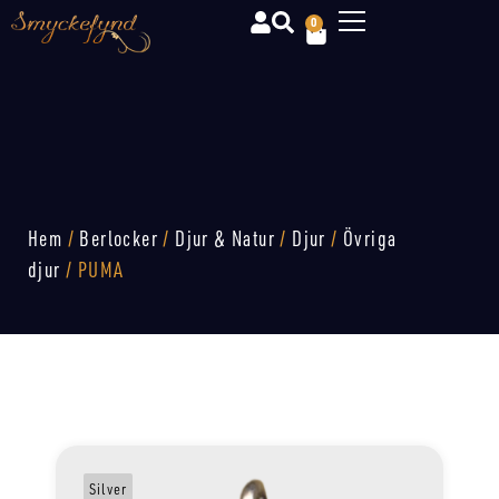
0
Hem
/
Berlocker
/
Djur & Natur
/
Djur
/
Övriga
djur
/ PUMA
Silver