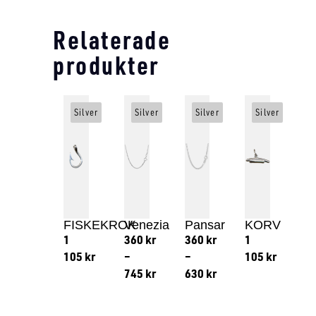
Relaterade
produkter
Silver
Silver
Silver
Silver
FISKEKROK
Venezia
Pansar
KORV
1
360
kr
360
kr
1
105
kr
–
–
105
kr
745
kr
630
kr
Lägg till i varukorg
Lägg till