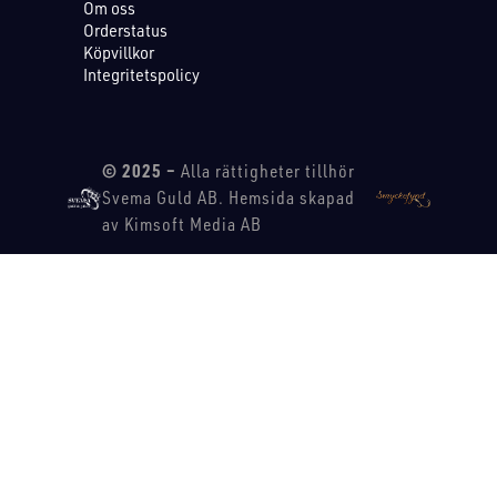
Om oss
Orderstatus
Köpvillkor
Integritetspolicy
© 2025 –
Alla rättigheter tillhör
Svema Guld AB. Hemsida skapad
av Kimsoft Media AB