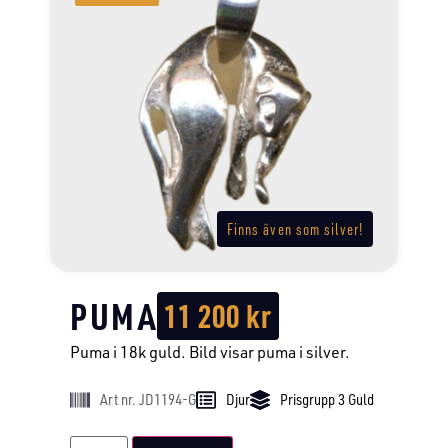
Finns även som silver!
PUMA
11 200
kr
Puma i 18k guld. Bild visar puma i silver.
Art nr. JD1194-G
Djur
Prisgrupp 3 Guld