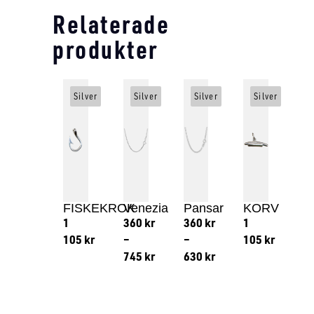
Relaterade
produkter
Silver
Silver
Silver
Silver
FISKEKROK
Venezia
Pansar
KORV
1
360
kr
360
kr
1
105
kr
–
–
105
kr
745
kr
630
kr
Lägg till i varukorg
Lägg till
Lägg till i varukorg
Lägg till i varukorg