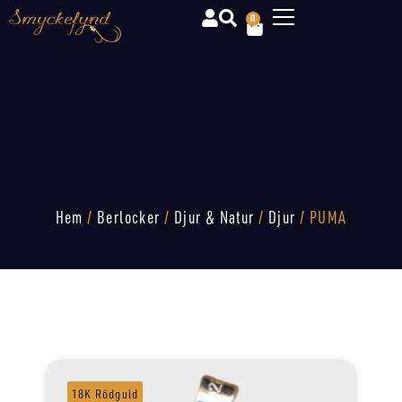
0
Hem
/
Berlocker
/
Djur & Natur
/
Djur
/ PUMA
18K Rödguld