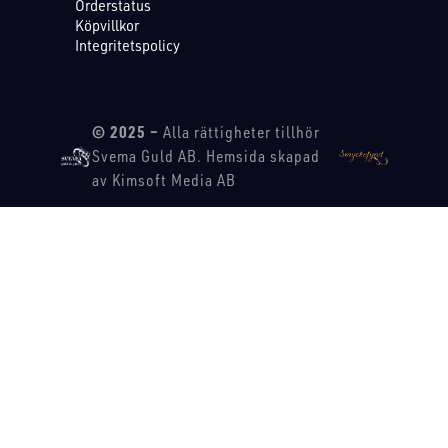
Orderstatus
Köpvillkor
Integritetspolicy
© 2025 –
Alla rättigheter tillhör
Svema Guld AB. Hemsida skapad
av Kimsoft Media AB