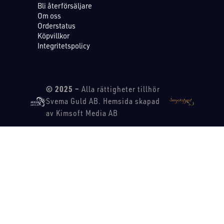
Bli återförsäljare
Om oss
Orderstatus
Köpvillkor
Integritetspolicy
© 2025 –
Alla rättigheter tillhör
Svema Guld AB. Hemsida skapad
av Kimsoft Media AB