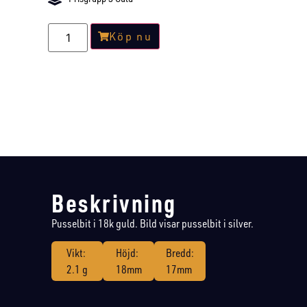
Köp nu
Beskrivning
Pusselbit i 18k guld. Bild visar pusselbit i silver.
Vikt:
Höjd:
Bredd:
2.1 g
18mm
17mm