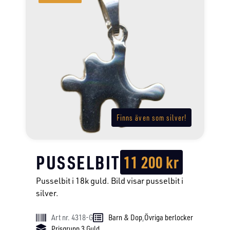
Finns även som silver!
PUSSELBIT
11 200
kr
Pusselbit i 18k guld. Bild visar pusselbit i
silver.
Art nr. 4318-G
Barn & Dop
,
Övriga berlocker
Prisgrupp 3 Guld