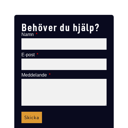
Lägg till i varukorg
Lägg till
Lägg till i varukorg
Lägg till i varukorg
Behöver du hjälp?
Namn
E-post
Meddelande
Skicka