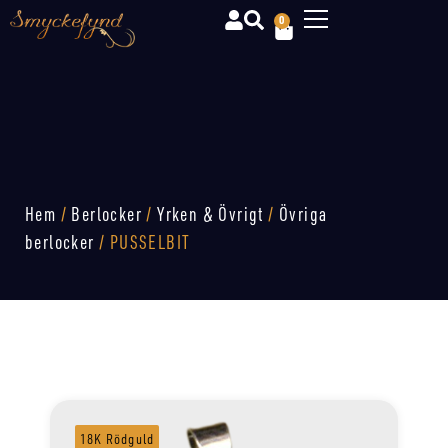
0
Hem
/
Berlocker
/
Yrken & Övrigt
/
Övriga
berlocker
/ PUSSELBIT
18K Rödguld