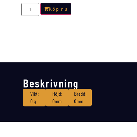
Köp nu
Beskrivning
Vikt:
Höjd:
Bredd:
0 g
0mm
0mm