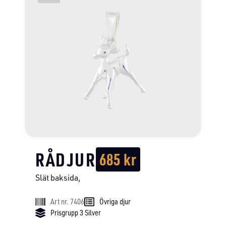
RÅDJUR
685
kr
Slät baksida,
Art nr. 7406
Övriga djur
Prisgrupp 3 Silver