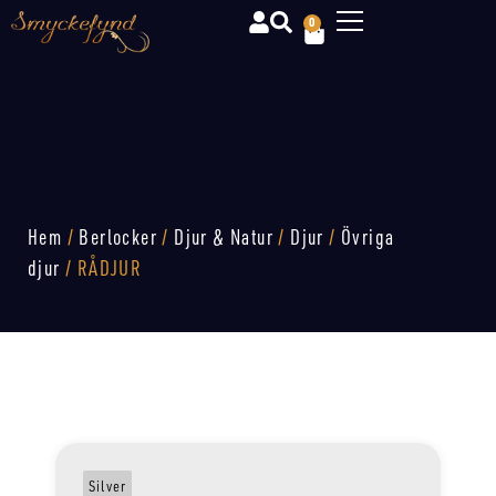
0
Hem
/
Berlocker
/
Djur & Natur
/
Djur
/
Övriga
djur
/ RÅDJUR
Silver