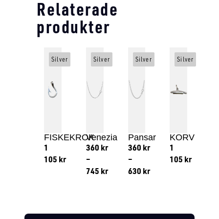
Relaterade
produkter
Silver
Silver
Silver
Silver
FISKEKROK
Venezia
Pansar
KORV
1
360
kr
360
kr
1
105
kr
–
–
105
kr
745
kr
630
kr
Lägg till i varukorg
Lägg till
Lägg till i varukorg
Lägg till i varukorg