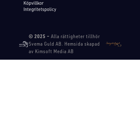
Köpvillkor
Integritetspolicy
© 2025 –
Alla rättigheter tillhör
Svema Guld AB. Hemsida skapad
av Kimsoft Media AB