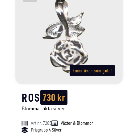
Finns även som guld!
ROS
730
kr
Blomma i äkta silver.
Art nr. 7285
Växter & Blommor
Prisgrupp 4 Silver