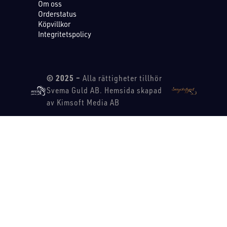
Om oss
Orderstatus
Köpvillkor
Integritetspolicy
© 2025 –
Alla rättigheter tillhör
Svema Guld AB. Hemsida skapad
av Kimsoft Media AB