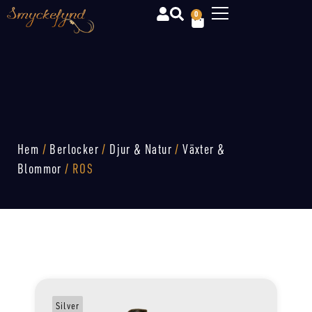
0
Hem
/
Berlocker
/
Djur & Natur
/
Växter &
Blommor
/ ROS
Silver