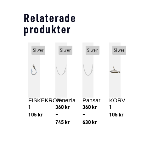
Relaterade
produkter
Silver
Silver
Silver
Silver
FISKEKROK
Venezia
Pansar
KORV
1
360
kr
360
kr
1
105
kr
–
–
105
kr
745
kr
630
kr
Lägg till i varukorg
Lägg till