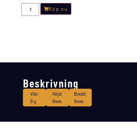
Köp nu
Beskrivning
Vikt:
Höjd:
Bredd:
0 g
0mm
0mm