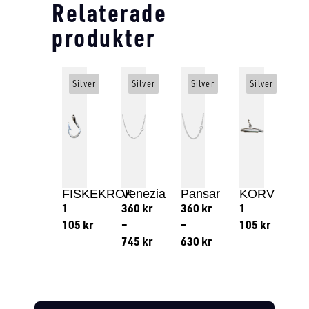
Relaterade
produkter
Silver
Silver
Silver
Silver
FISKEKROK
Venezia
Pansar
KORV
1
360
kr
360
kr
1
105
kr
–
–
105
kr
745
kr
630
kr
Lägg till i varukorg
Lägg till
Lägg till i varukorg
Lägg till i varukorg