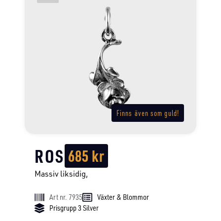
Finns även som guld!
ROS
685
kr
Massiv liksidig,
Art nr. 7935
Växter & Blommor
Prisgrupp 3 Silver