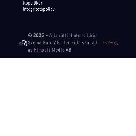
Köpvillkor
Integritetspolicy
© 2025 –
Alla rättigheter tillhör
Svema Guld AB. Hemsida skapad
av Kimsoft Media AB