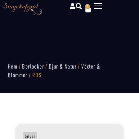
0
Hem
/
Berlocker
/
Djur & Natur
/
Växter &
Blommor
/ ROS
Silver