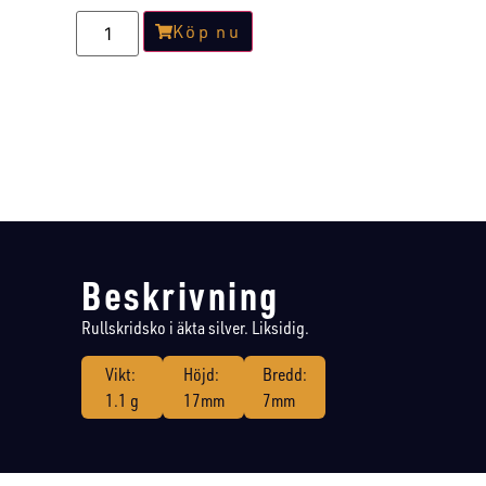
Köp nu
Beskrivning
Rullskridsko i äkta silver. Liksidig.
Vikt:
Höjd:
Bredd:
1.1 g
17mm
7mm