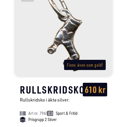
Finns även som guld!
RULLSKRIDSKO
610
kr
Rullskridsko i äkta silver.
Art nr. 7960
Sport & Fritid
Prisgrupp 2 Silver