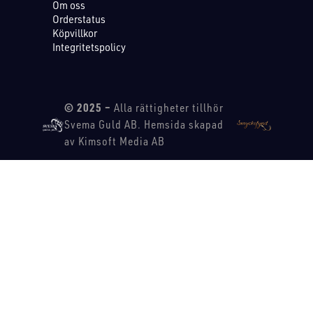
Om oss
Orderstatus
Köpvillkor
Integritetspolicy
© 2025 –
Alla rättigheter tillhör
Svema Guld AB. Hemsida skapad
av Kimsoft Media AB