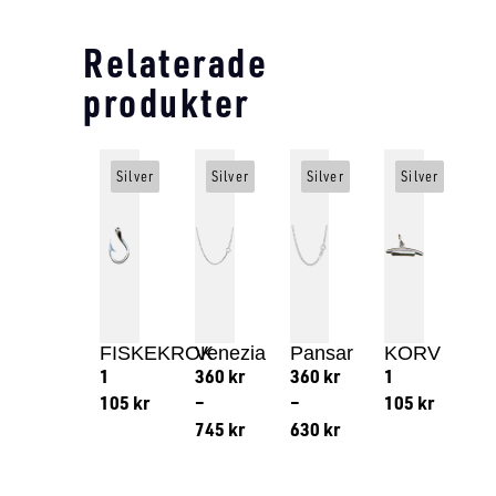
Relaterade
produkter
Silver
Silver
Silver
Silver
FISKEKROK
Venezia
Pansar
KORV
1
360
kr
360
kr
1
105
kr
–
–
105
kr
745
kr
630
kr
Lägg till i varukorg
Lägg till