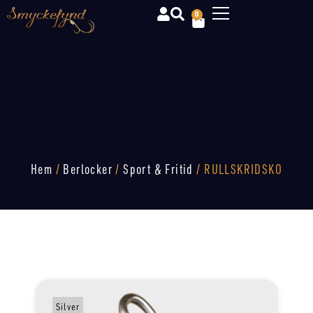
0
Hem
/
Berlocker
/
Sport & Fritid
/ RULLSKRIDSKO
Silver