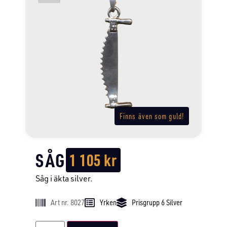
Finns även som guld!
SÅG
1 105
kr
Såg i äkta silver.
Art nr. 8027
Yrken
Prisgrupp 6 Silver