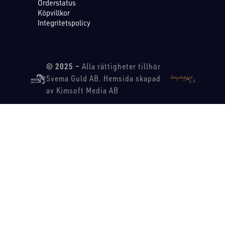
Orderstatus
Köpvillkor
Integritetspolicy
© 2025 –
Alla rättigheter tillhör
Svema Guld AB. Hemsida skapad
av Kimsoft Media AB