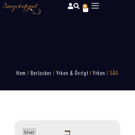
0
Hem
/
Berlocker
/
Yrken & Övrigt
/
Yrken
/ SÅG
Silver