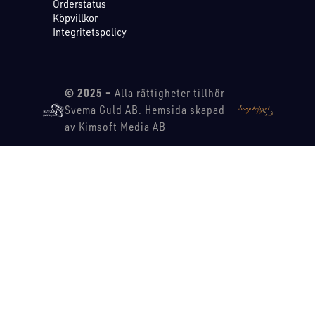
Orderstatus
Köpvillkor
Integritetspolicy
© 2025 –
Alla rättigheter tillhör
Svema Guld AB. Hemsida skapad
av Kimsoft Media AB