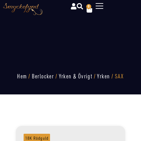
0
Hem
/
Berlocker
/
Yrken & Övrigt
/
Yrken
/ SAX
18K Rödguld