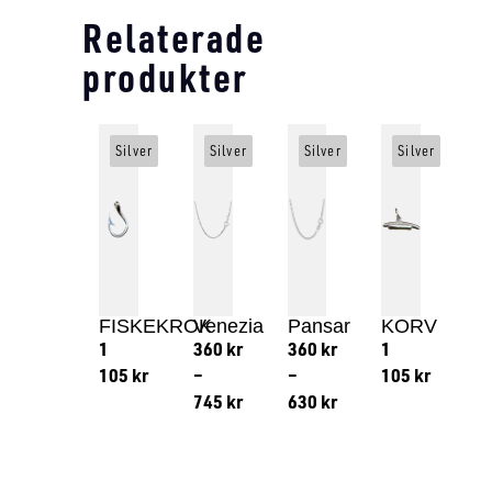
Relaterade
produkter
Silver
Silver
Silver
Silver
FISKEKROK
Venezia
Pansar
KORV
1
360
kr
360
kr
1
105
kr
–
–
105
kr
745
kr
630
kr
Lägg till i varukorg
Lägg till
Lägg till i varukorg
Lägg till i varukorg