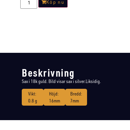
Köp nu
Beskrivning
Sax i 18k guld. Bild visar sax i silver.Liksidig.
Vikt:
Höjd:
Bredd:
0.8 g
16mm
7mm