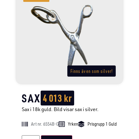
Finns även som silver!
SAX
4 013
kr
Sax i 18k guld. Bild visar sax i silver.
Art nr. 6554B-G
Yrken
Prisgrupp 1 Guld