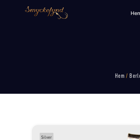
He
Hem
/
Berl
Silver