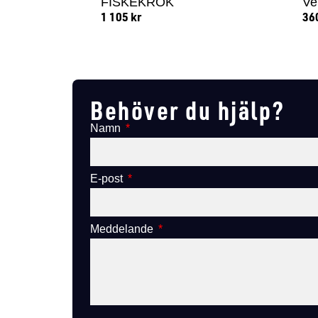
FISKEKROK
Ve
1 105
kr
36
Lägg till i varukorg
Behöver du hjälp?
Namn
E-post
Meddelande