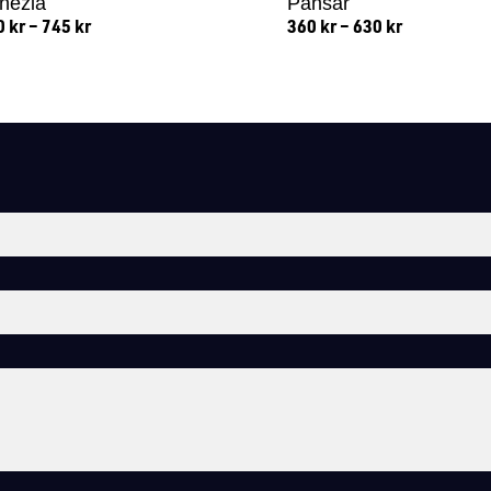
nezia
Pansar
0
kr
–
745
kr
360
kr
–
630
kr
Lägg till i varukorg
Lägg till i varukorg