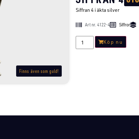
Siffran 4 i äkta silver
Art nr. 4122-4
Siffror
Köp nu
Finns även som guld!