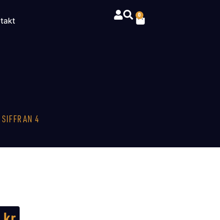
0
takt
 SIFFRAN 4
0
kr