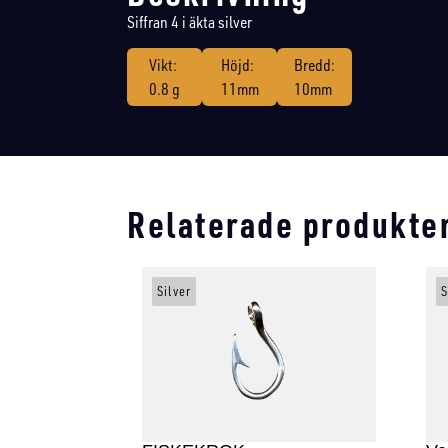
Siffran 4 i äkta silver
Vikt:
Höjd:
Bredd:
0.8 g
11mm
10mm
Relaterade produkte
Silver
S