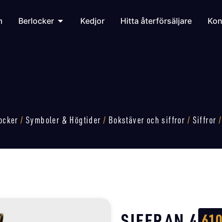
m
Berlocker
Kedjor
Hitta återförsäljare
Kon
ocker
/
Symboler & Högtider
/
Bokstäver och siffror
/
Siffror
/
SIFFRAN 4
61