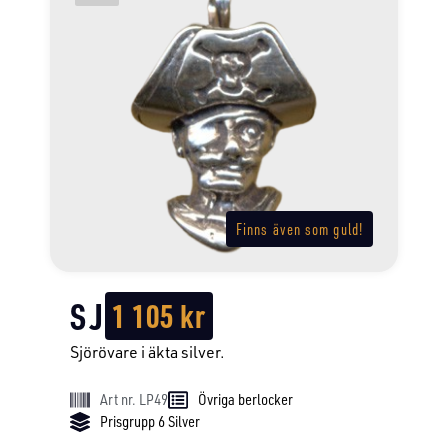
Finns även som guld!
SJ
1 105
kr
Sjörövare i äkta silver.
Art nr. LP49
Övriga berlocker
Prisgrupp 6 Silver