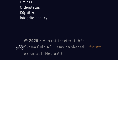
Om oss
Orderstatus
Köpvillkor
Integritetspolicy
© 2025 –
Alla rättigheter tillhör
Svema Guld AB. Hemsida skapad
av Kimsoft Media AB