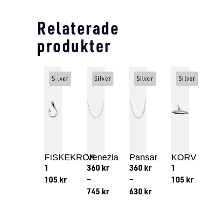
Relaterade
produkter
Silver
Silver
Silver
Silver
FISKEKROK
Venezia
Pansar
KORV
1
360
kr
360
kr
1
105
kr
–
–
105
kr
745
kr
630
kr
Lägg till i varukorg
Lägg till