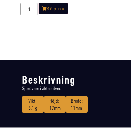
Köp nu
Beskrivning
Sjörövare i äkta silver.
Vikt:
Höjd:
Bredd:
3.1 g
17mm
11mm