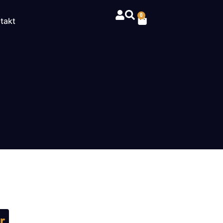
0
takt
r