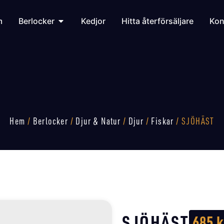
m
Berlocker
Kedjor
Hitta återförsäljare
Kon
Hem
/
Berlocker
/
Djur & Natur
/
Djur
/
Fiskar
/ SJÖHÄST
SJÖHÄST
685
k