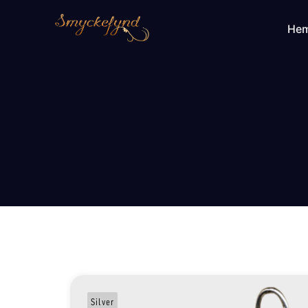
He
Silver