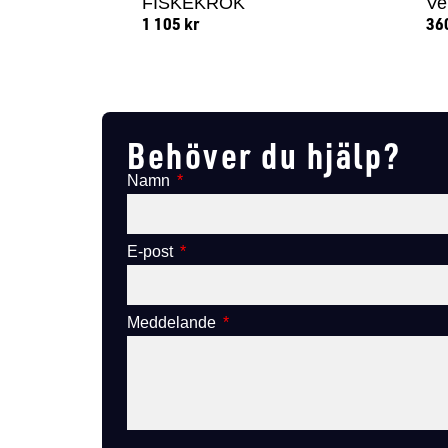
FISKEKROK
Ve
1 105
kr
36
Lägg till i varukorg
Behöver du hjälp?
Namn
E-post
Meddelande