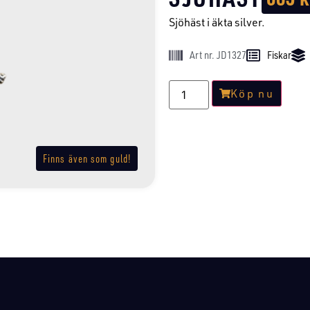
Sjöhäst i äkta silver.
Art nr. JD1327
Fiskar
Köp nu
Finns även som guld!