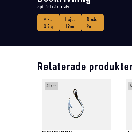
Sjöhäst i äkta silver.
Vikt:
Höjd:
Bredd:
0.7 g
19mm
9mm
Relaterade produkte
Silver
S