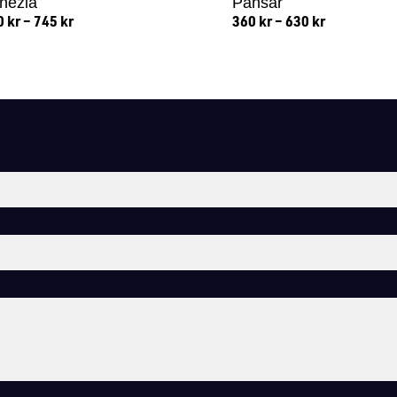
nezia
Pansar
0
kr
–
745
kr
360
kr
–
630
kr
Lägg till i varukorg
Lägg till i varukorg