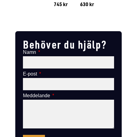
745
kr
630
kr
Lägg till i varukorg
Lägg till
Lägg till i varukorg
Lägg till i varukorg
Behöver du hjälp?
Namn
E-post
Meddelande