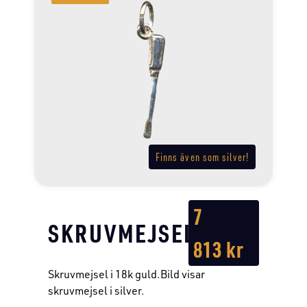
Finns även som silver!
7
SKRUVMEJSEL
813
kr
Skruvmejsel i 18k guld.Bild visar
skruvmejsel i silver.