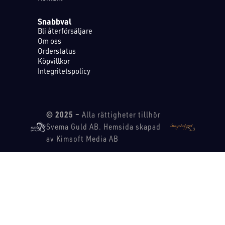
Snabbval
Bli återförsäljare
Om oss
Orderstatus
Köpvillkor
Integritetspolicy
© 2025 –
Alla rättigheter tillhör
Svema Guld AB. Hemsida skapad
av Kimsoft Media AB