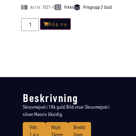
Art nr. 7821-G
Yrken
Prisgrupp 2 Guld
Köp nu
Beskrivning
Skruvmejsel i 18k guld.Bild visar Skruvmejsel i
silver.Massiv liksidig.
Vikt:
Höjd:
Bredd:
1.4 g
24mm
5mm