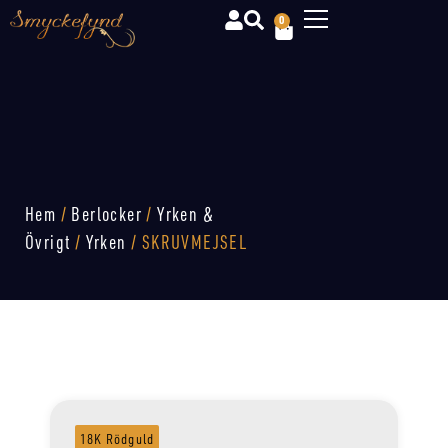
0
Hem
/
Berlocker
/
Yrken &
Övrigt
/
Yrken
/ SKRUVMEJSEL
18K Rödguld