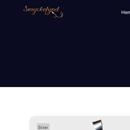
He
Silver