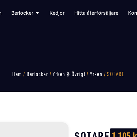
m
Berlocker
Kedjor
Hitta återförsäljare
Kon
Hem
/
Berlocker
/
Yrken & Övrigt
/
Yrken
/ SOTARE
SOTARE
1 105
k