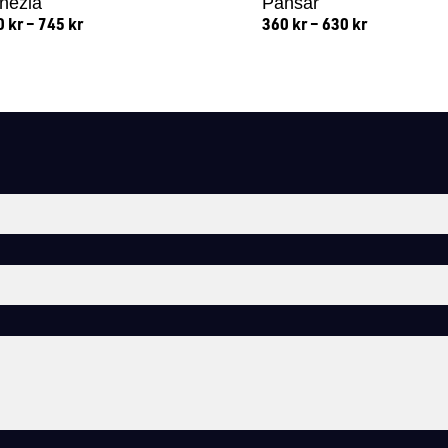
nezia
Pansar
0
kr
–
745
kr
360
kr
–
630
kr
Lägg till i varukorg
Lägg till i varukorg