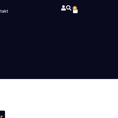
0
takt
r