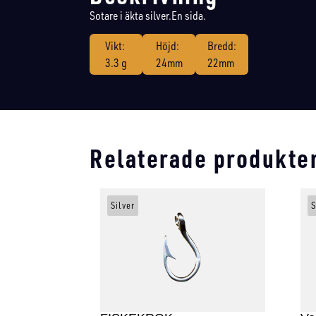
Sotare i äkta silver.En sida.
Vikt:
Höjd:
Bredd:
3.3 g
24mm
22mm
Relaterade produkte
Silver
S