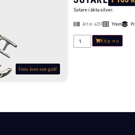
Sotare i äkta silver.
Art nr. 4251
Yrken
Pr
Köp nu
Finns även som guld!