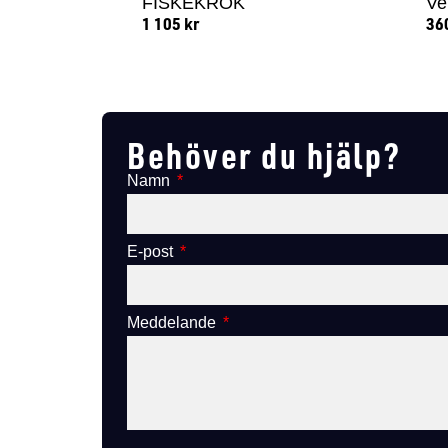
FISKEKROK
Ve
1 105
kr
36
Lägg till i varukorg
Behöver du hjälp?
Namn
E-post
Meddelande