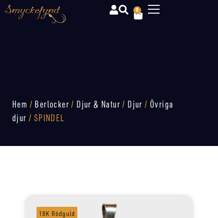
0
Hem
/
Berlocker
/
Djur & Natur
/
Djur
/
Övriga
djur
/ SPINDEL
18K Rödguld