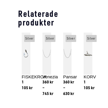
Relaterade
produkter
Silver
Silver
Silver
Silver
FISKEKROK
Venezia
Pansar
KORV
1
360
kr
360
kr
1
105
kr
–
–
105
kr
745
kr
630
kr
Lägg till i varukorg
Lägg till