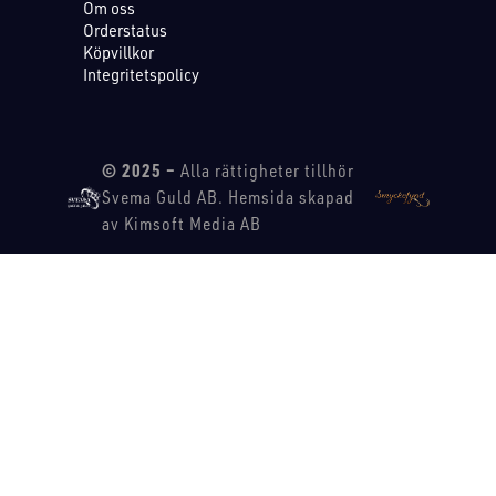
Om oss
Orderstatus
Köpvillkor
Integritetspolicy
© 2025 –
Alla rättigheter tillhör
Svema Guld AB. Hemsida skapad
av Kimsoft Media AB