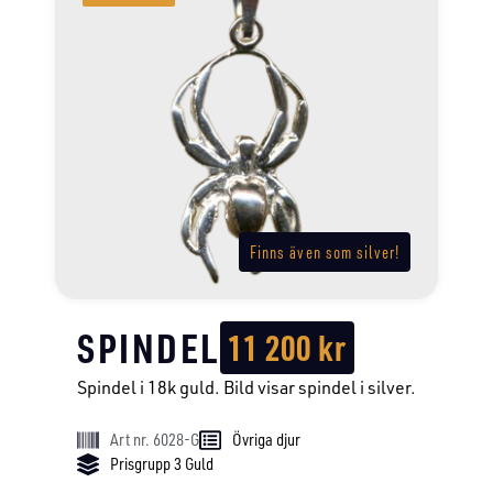
Finns även som silver!
SPINDEL
11 200
kr
Spindel i 18k guld. Bild visar spindel i silver.
Art nr. 6028-G
Övriga djur
Prisgrupp 3 Guld