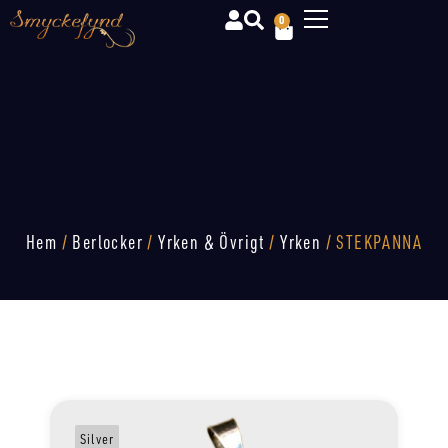
0
Hem
/
Berlocker
/
Yrken & Övrigt
/
Yrken
/ STEKPANNA
Silver