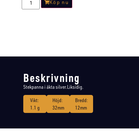
Köp nu
Beskrivning
Stekpanna i äkta silver.Liksidig.
Vikt:
Höjd:
Bredd:
1.1 g
32mm
12mm