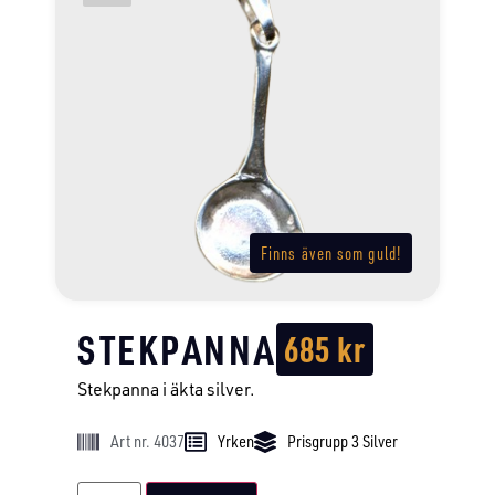
Finns även som guld!
STEKPANNA
685
kr
Stekpanna i äkta silver.
Art nr. 4037
Yrken
Prisgrupp 3 Silver