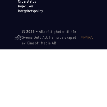
Orderstatus
Köpvillkor
Integritetspolicy
© 2025 –
Alla rättigheter tillhör
Svema Guld AB. Hemsida skapad
av Kimsoft Media AB