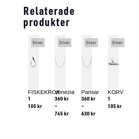
Relaterade
produkter
Silver
Silver
Silver
Silver
FISKEKROK
Venezia
Pansar
KORV
1
360
kr
360
kr
1
105
kr
–
–
105
kr
745
kr
630
kr
Lägg till i varukorg
Lägg till
Lägg till i varukorg
Lägg till i varukorg