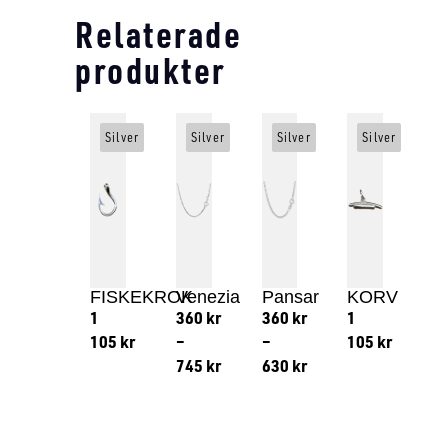
Relaterade
produkter
Silver
Silver
Silver
Silver
FISKEKROK
Venezia
Pansar
KORV
1
360
kr
360
kr
1
105
kr
–
–
105
kr
745
kr
630
kr
Lägg till i varukorg
Lägg till
Lägg till i varukorg
Lägg till i varukorg