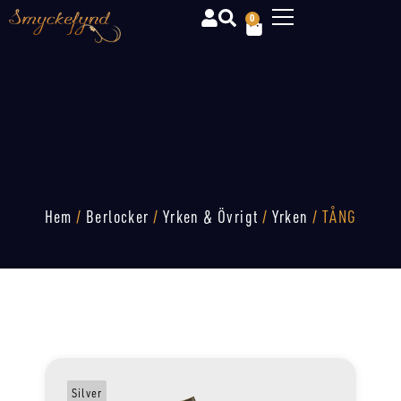
0
Hem
/
Berlocker
/
Yrken & Övrigt
/
Yrken
/ TÅNG
Silver