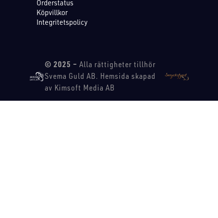
Orderstatus
Köpvillkor
Integritetspolicy
© 2025 –
Alla rättigheter tillhör
Svema Guld AB. Hemsida skapad
av Kimsoft Media AB