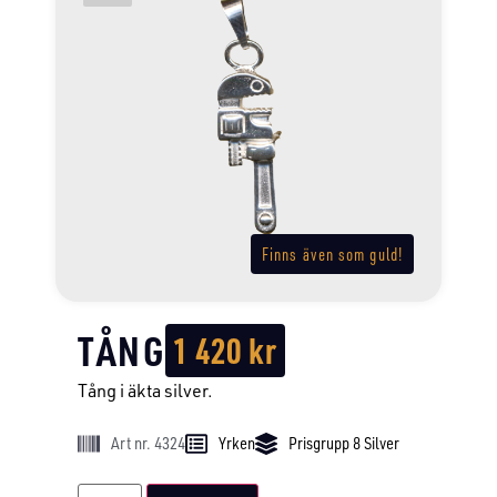
Finns även som guld!
TÅNG
1 420
kr
Tång i äkta silver.
Art nr. 4324
Yrken
Prisgrupp 8 Silver