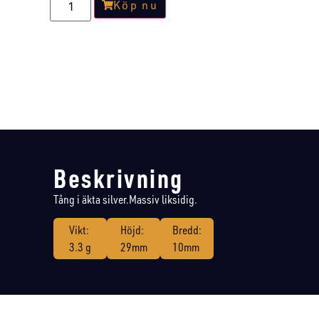
Köp nu
Beskrivning
Tång i äkta silver.Massiv liksidig.
Vikt:
Höjd:
Bredd:
3.3 g
29mm
10mm