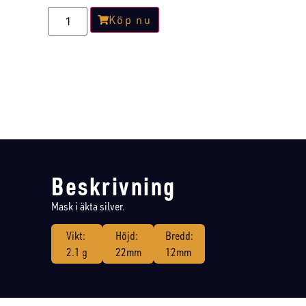
Köp nu
Beskrivning
Mask i äkta silver.
Vikt:
Höjd:
Bredd:
2.1 g
22mm
12mm