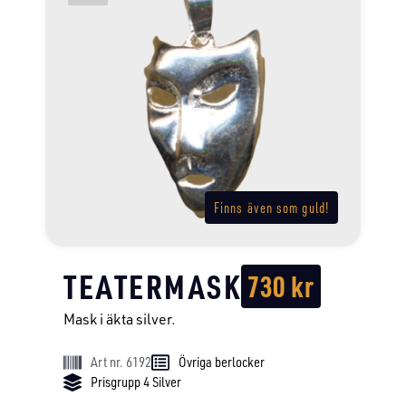
Finns även som guld!
TEATERMASK
730
kr
Mask i äkta silver.
Art nr. 6192
Övriga berlocker
Prisgrupp 4 Silver