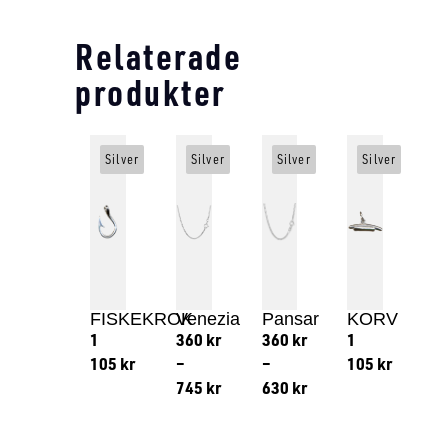
Relaterade
produkter
Silver
Silver
Silver
Silver
FISKEKROK
Venezia
Pansar
KORV
1
360
kr
360
kr
1
105
kr
–
–
105
kr
745
kr
630
kr
Lägg till i varukorg
Lägg till