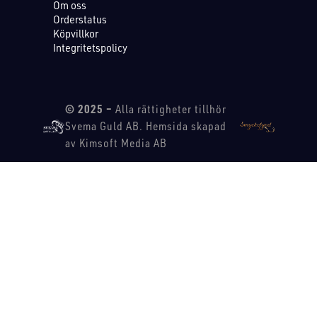
Om oss
Orderstatus
Köpvillkor
Integritetspolicy
© 2025 –
Alla rättigheter tillhör
Svema Guld AB. Hemsida skapad
av Kimsoft Media AB