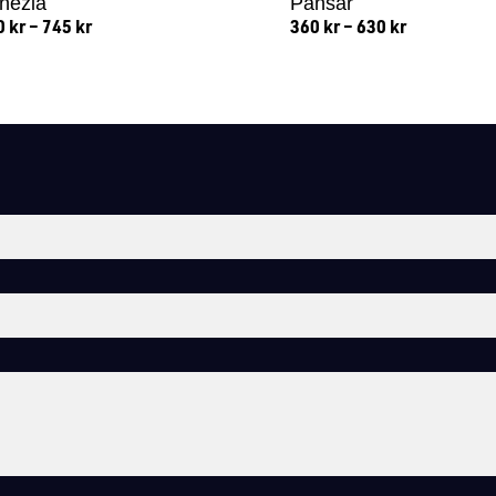
nezia
Pansar
0
kr
–
745
kr
360
kr
–
630
kr
Lägg till i varukorg
Lägg till i varukorg