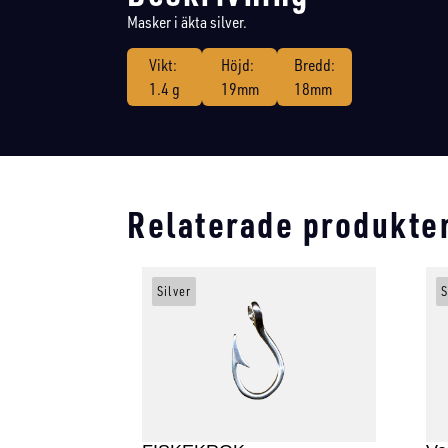
Masker i äkta silver.
Vikt:
Höjd:
Bredd:
1.4 g
19mm
18mm
Relaterade produkte
Silver
S