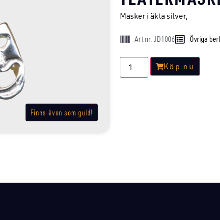
Masker i äkta silver,
Art nr. JD1006
Övriga ber
Köp nu
Finns även som guld!