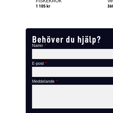
FISKEKROK
Ve
1 105
kr
36
Lägg till i varukorg
Behöver du hjälp?
Namn
E-post
Meddelande