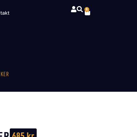
0
takt
SKER
ER
685
kr