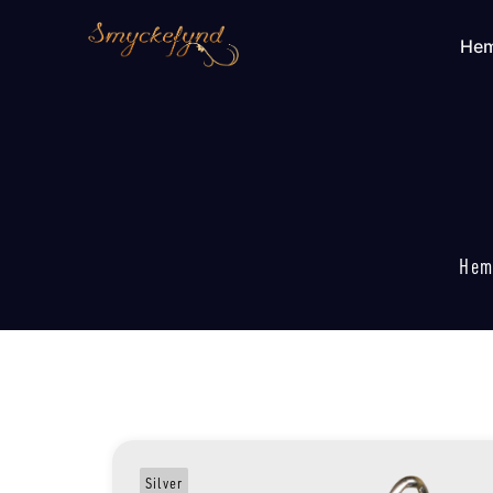
He
He
Silver