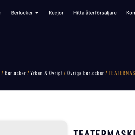
m
Berlocker
Kedjor
Hitta återförsäljare
Kon
m
/
Berlocker
/
Yrken & Övrigt
/
Övriga berlocker
/ TEATERMA
TEATERMASK