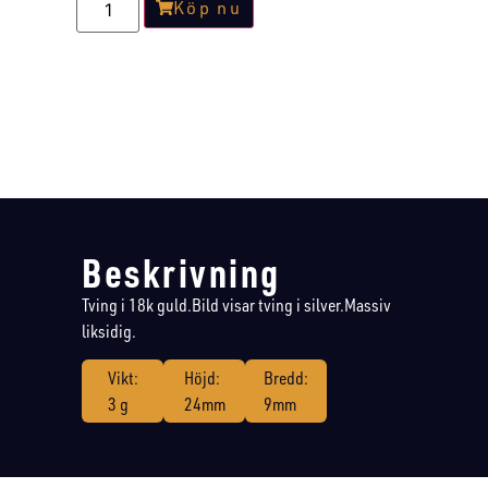
Köp nu
Beskrivning
Tving i 18k guld.Bild visar tving i silver.Massiv
liksidig.
Vikt:
Höjd:
Bredd:
3 g
24mm
9mm