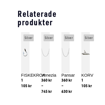
Relaterade
produkter
Silver
Silver
Silver
Silver
FISKEKROK
Venezia
Pansar
KORV
1
360
kr
360
kr
1
105
kr
–
–
105
kr
745
kr
630
kr
Lägg till i varukorg
Lägg till