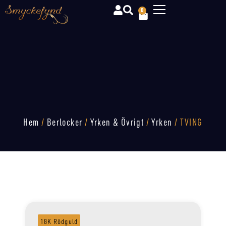
0
Hem
/
Berlocker
/
Yrken & Övrigt
/
Yrken
/ TVING
18K Rödguld