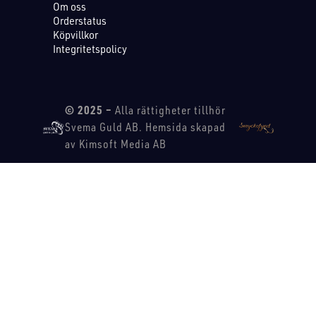
Om oss
Orderstatus
Köpvillkor
Integritetspolicy
© 2025 –
Alla rättigheter tillhör
Svema Guld AB. Hemsida skapad
av Kimsoft Media AB