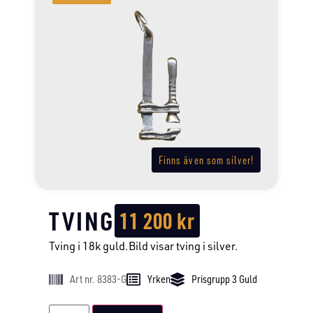
Finns även som silver!
TVING
11 200
kr
Tving i 18k guld.Bild visar tving i silver.
Art nr. 8383-G
Yrken
Prisgrupp 3 Guld