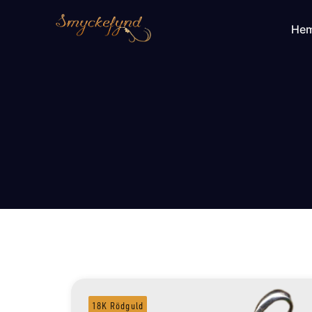
He
18K Rödguld