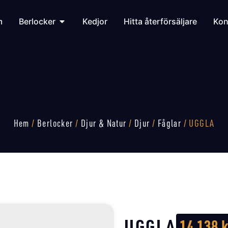
m
Berlocker
Kedjor
Hitta återförsäljare
Kon
Hem
/
Berlocker
/
Djur & Natur
/
Djur
/
Fåglar
/ UGGLA
UGGLA
14 138
k