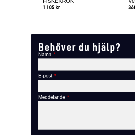
FISKEKROK
Ve
1 105
kr
36
Lägg till i varukorg
Behöver du hjälp?
Namn
E-post
Meddelande