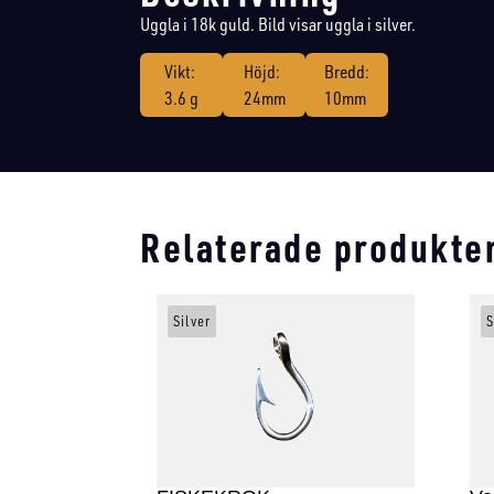
Uggla i 18k guld. Bild visar uggla i silver.
Vikt:
Höjd:
Bredd:
3.6 g
24mm
10mm
Relaterade produkte
Silver
S