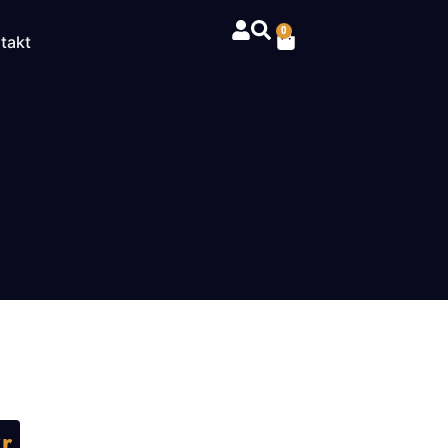
0
takt
r