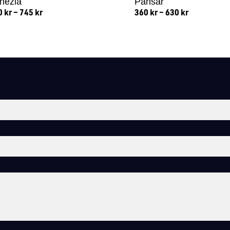
nezia
Pansar
0
kr
–
745
kr
360
kr
–
630
kr
Lägg till i varukorg
Lägg till i varukorg