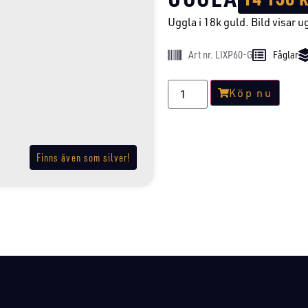
Uggla i 18k guld. Bild visar ug
Art nr. LIXP60-G
Fåglar
Köp nu
Finns även som silver!