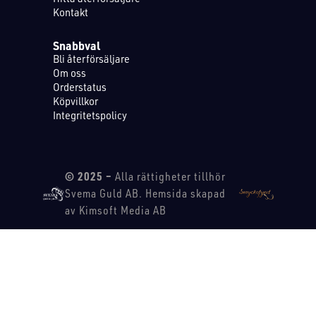
Kontakt
Snabbval
Bli återförsäljare
Om oss
Orderstatus
Köpvillkor
Integritetspolicy
© 2025 –
Alla rättigheter tillhör
Svema Guld AB. Hemsida skapad
av Kimsoft Media AB