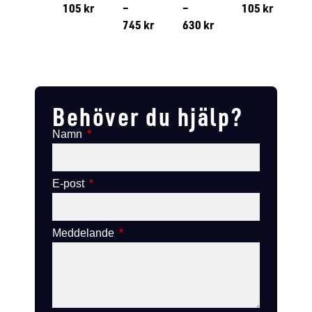
105
kr
–
–
105
kr
745
kr
630
kr
Lägg till i varukorg
Lägg till
Lägg till i varukorg
Lägg till i varukorg
Behöver du hjälp?
Namn
E-post
Meddelande