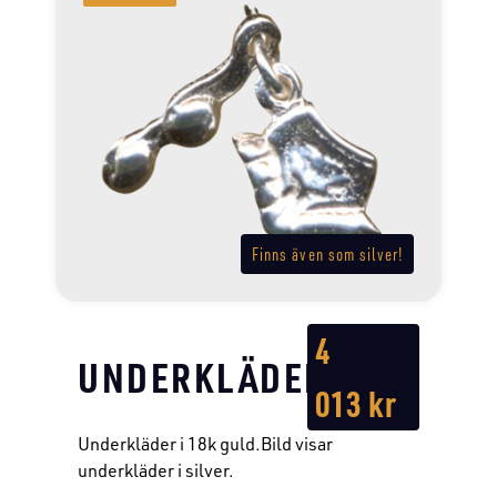
Finns även som silver!
4
UNDERKLÄDER
013
kr
Underkläder i 18k guld.Bild visar
underkläder i silver.