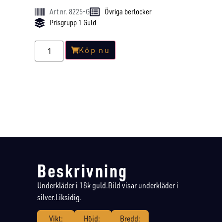
Art nr. 8225-G
Övriga berlocker
Prisgrupp 1 Guld
Köp nu
Beskrivning
Underkläder i 18k guld.Bild visar underkläder i
silver.Liksidig.
Vikt:
Höjd:
Bredd: