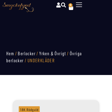
0
Hem
/
Berlocker
/
Yrken & Övrigt
/
Övriga
berlocker
/ UNDERKLÄDER
18K Rödguld