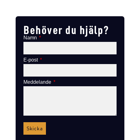
Lägg till i varukorg
Lägg till
Lägg till i varukorg
Lägg till i varukorg
Behöver du hjälp?
Namn
E-post
Meddelande
Skicka