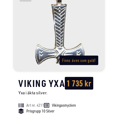
Finns även som guld!
VIKING YXA
1 735
kr
Yxa i äkta silver.
Art nr. 4211
Vikingasmycken
Prisgrupp 10 Silver