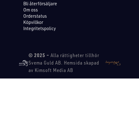
Bli återförsäljare
Om oss
Orderstatus
Köpvillkor
Integritetspolicy
© 2025 –
Alla rättigheter tillhör
Svema Guld AB. Hemsida skapad
av Kimsoft Media AB