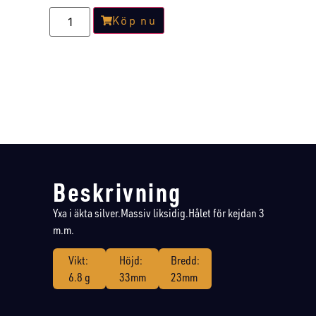
Köp nu
Beskrivning
Yxa i äkta silver.Massiv liksidig.Hålet för kejdan 3
m.m.
Vikt:
Höjd:
Bredd:
6.8 g
33mm
23mm