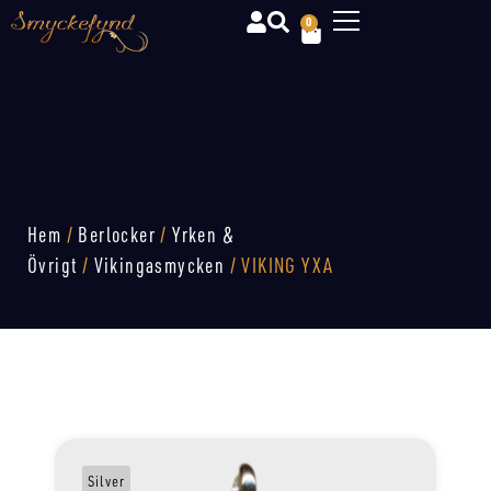
0
Hem
/
Berlocker
/
Yrken &
Övrigt
/
Vikingasmycken
/ VIKING YXA
Silver