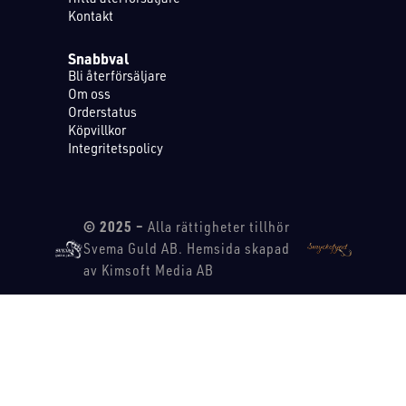
Kontakt
Snabbval
Bli återförsäljare
Om oss
Orderstatus
Köpvillkor
Integritetspolicy
© 2025 –
Alla rättigheter tillhör
Svema Guld AB. Hemsida skapad
av Kimsoft Media AB