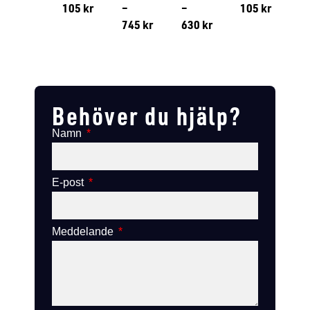
105
kr
–
–
105
kr
745
kr
630
kr
Lägg till i varukorg
Lägg till
Lägg till i varukorg
Lägg till i varukorg
Behöver du hjälp?
Namn
E-post
Meddelande