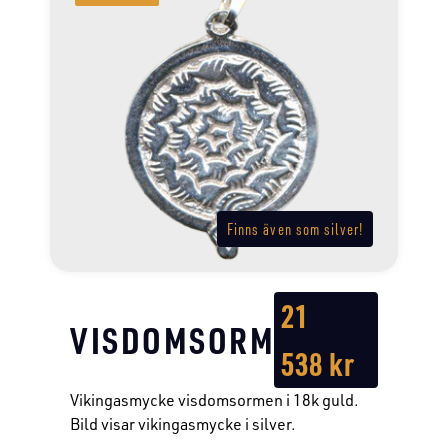
Finns även som silver!
21
VISDOMSORMEN
538
kr
Vikingasmycke visdomsormen i 18k guld.
Bild visar vikingasmycke i silver.