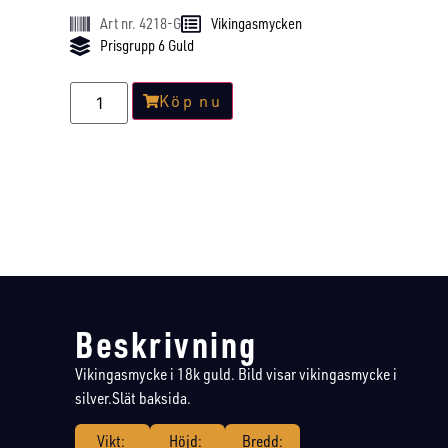
Art nr. 4218-G
Vikingasmycken
Prisgrupp 6 Guld
Köp nu
Beskrivning
Vikingasmycke i 18k guld. Bild visar vikingasmycke i
silver.Slät baksida.
Vikt:
Höjd:
Bredd: