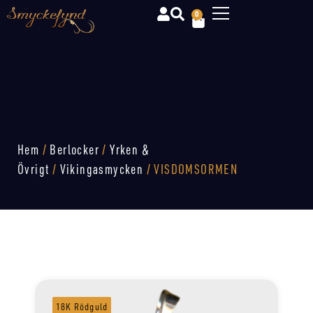
0
Hem
/
Berlocker
/
Yrken &
Övrigt
/
Vikingasmycken
/ VISDOMSORMEN
18K Rödguld