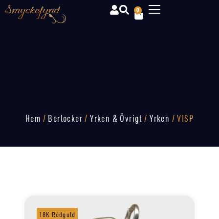
0
Hem
/
Berlocker
/
Yrken & Övrigt
/
Yrken
/ VISP
18K Rödguld