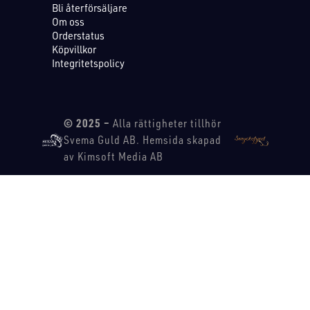
Bli återförsäljare
Om oss
Orderstatus
Köpvillkor
Integritetspolicy
© 2025 –
Alla rättigheter tillhör
Svema Guld AB. Hemsida skapad
av Kimsoft Media AB