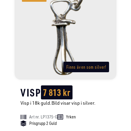
Finns även som silver!
VISP
7 813
kr
Visp i 18k guld.Bild visar visp i silver.
Art nr. LP1375-G
Yrken
Prisgrupp 2 Guld