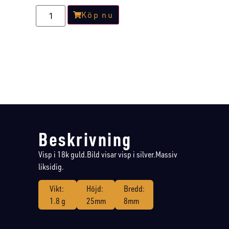
Köp nu
Beskrivning
Visp i 18k guld.Bild visar visp i silver.Massiv
liksidig.
Vikt:
Höjd:
Bredd:
1.8 g
25mm
8mm