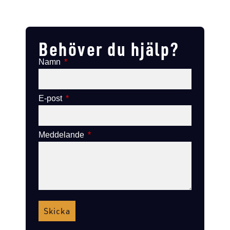
Lägg till i varukorg
Lägg till
Lägg till i varukorg
Lägg till i varukorg
Behöver du hjälp?
Namn
E-post
Meddelande
Skicka