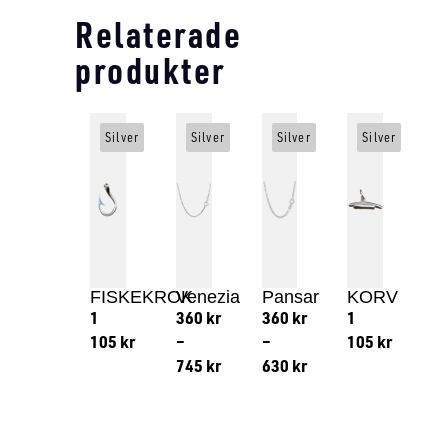
Relaterade
produkter
Silver
Silver
Silver
Silver
FISKEKROK
Venezia
Pansar
KORV
1
360
kr
360
kr
1
105
kr
–
–
105
kr
745
kr
630
kr
Lägg till i varukorg
Lägg till
Lägg till i varukorg
Lägg till i varukorg