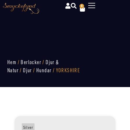
0
Hem
/
Berlocker
/
Djur &
Natur
/
Djur
/
Hundar
/ YORKSHIRE
Silver