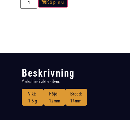
Köp nu
Beskrivning
Yorkshire i äkta silver.
Vikt:
Höjd:
Bredd:
1.5 g
12mm
14mm