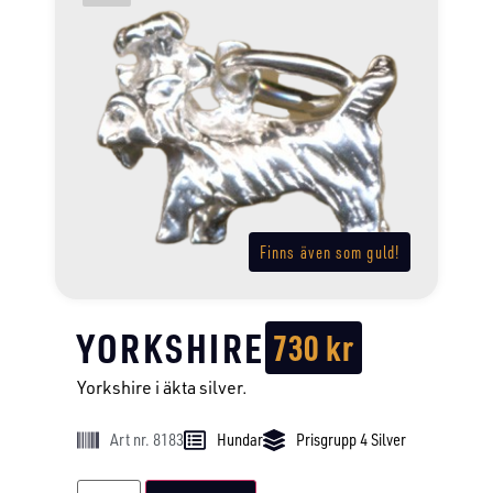
Finns även som guld!
YORKSHIRE
730
kr
Yorkshire i äkta silver.
Art nr. 8183
Hundar
Prisgrupp 4 Silver