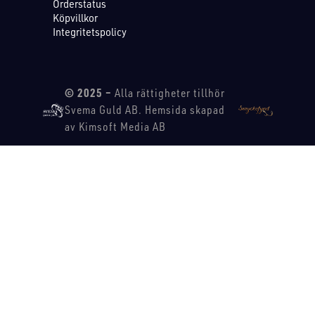
Orderstatus
Köpvillkor
Integritetspolicy
© 2025 –
Alla rättigheter tillhör
Svema Guld AB. Hemsida skapad
av Kimsoft Media AB