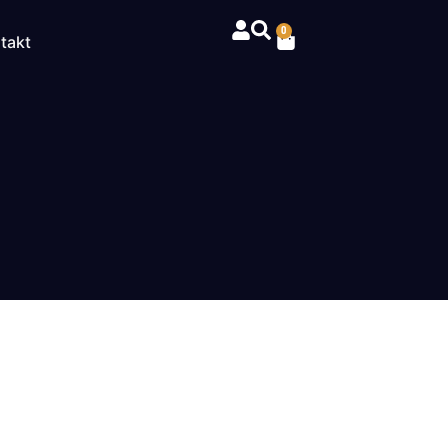
0
takt