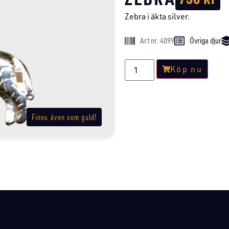
Zebra i äkta silver.
Art nr. 4099
Övriga djur
Köp nu
Finns även som guld!