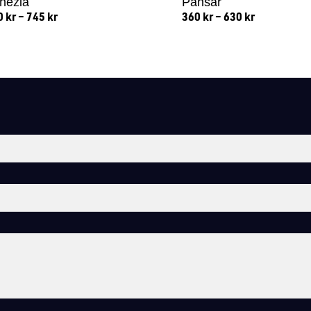
nezia
Pansar
0
kr
–
745
kr
360
kr
–
630
kr
Lägg till i varukorg
Lägg till i varukorg