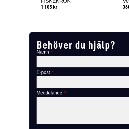
FISKEKROK
Ve
1 105
kr
36
Lägg till i varukorg
Behöver du hjälp?
Namn
E-post
Meddelande