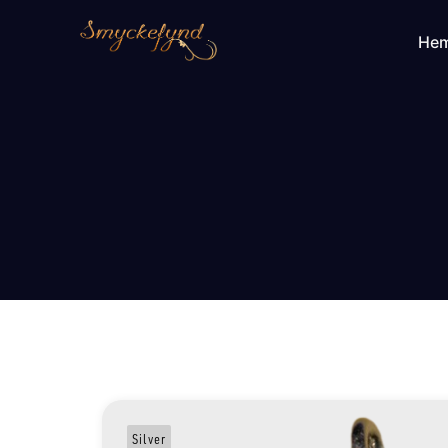
He
Silver