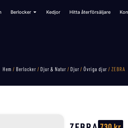
m
Berlocker
Kedjor
Hitta återförsäljare
Kon
Hem
/
Berlocker
/
Djur & Natur
/
Djur
/
Övriga djur
/ ZEBRA
ZEBRA
730
kr