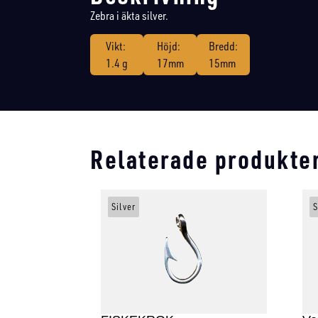
Zebra i äkta silver.
Vikt:
Höjd:
Bredd:
1.4 g
17mm
15mm
Relaterade produkte
Silver
S