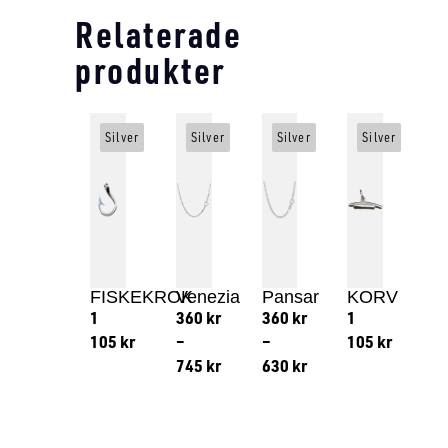
Relaterade
produkter
Silver
Silver
Silver
Silver
FISKEKROK
Venezia
Pansar
KORV
1
360
kr
360
kr
1
105
kr
–
–
105
kr
745
kr
630
kr
Lägg till i varukorg
Lägg till
Lägg till i varukorg
Lägg till i varukorg