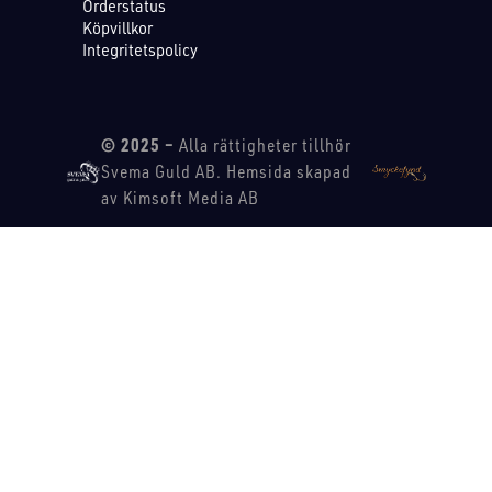
Orderstatus
Köpvillkor
Integritetspolicy
© 2025 –
Alla rättigheter tillhör
Svema Guld AB. Hemsida skapad
av Kimsoft Media AB