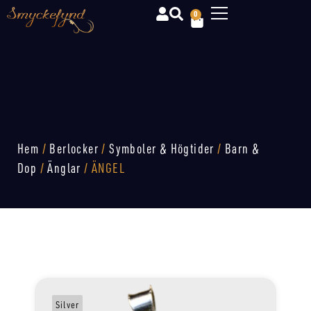
0
Hem
/
Berlocker
/
Symboler & Högtider
/
Barn &
Dop
/
Änglar
/ ÄNGEL
Silver