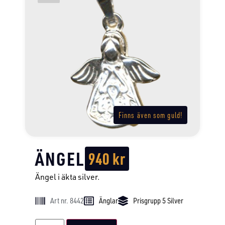
Finns även som guld!
ÄNGEL
940
kr
Ängel i äkta silver.
Art nr. 8442
Änglar
Prisgrupp 5 Silver