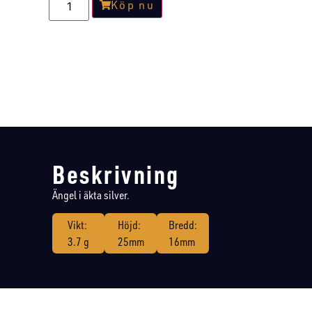
Köp nu
Beskrivning
Ängel i äkta silver.
Vikt:
Höjd:
Bredd:
3.7 g
25mm
16mm