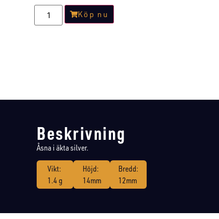
Köp nu
Beskrivning
Åsna i äkta silver.
Vikt:
Höjd:
Bredd:
1.4 g
14mm
12mm