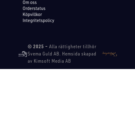
Om oss
Orderstatus
Köpvillkor
Integritetspolicy
© 2025 –
Alla rättigheter tillhör
Svema Guld AB. Hemsida skapad
av Kimsoft Media AB