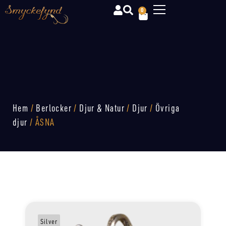
0
Hem
/
Berlocker
/
Djur & Natur
/
Djur
/
Övriga
djur
/ ÅSNA
Silver