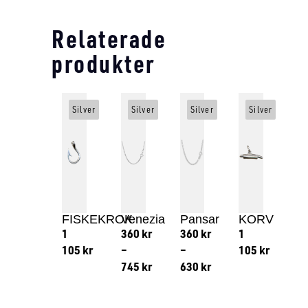
Relaterade
produkter
Silver
Silver
Silver
Silver
FISKEKROK
Venezia
Pansar
KORV
1
360
kr
360
kr
1
105
kr
–
–
105
kr
745
kr
630
kr
Lägg till i varukorg
Lägg till