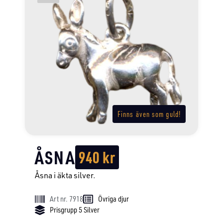
Finns även som guld!
ÅSNA
940
kr
Åsna i äkta silver.
Art nr. 7918
Övriga djur
Prisgrupp 5 Silver