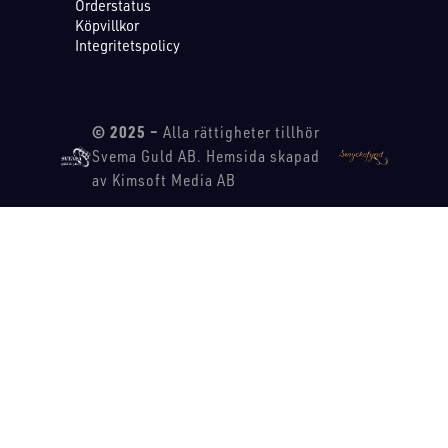
Orderstatus
Köpvillkor
Integritetspolicy
© 2025 –
Alla rättigheter tillhör
Svema Guld AB. Hemsida skapad
av Kimsoft Media AB