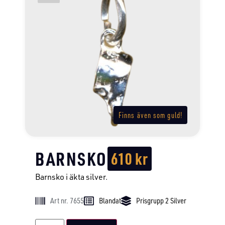
Finns även som guld!
BARNSKO
610
kr
Barnsko i äkta silver.
Art nr. 7655
Blandat
Prisgrupp 2 Silver