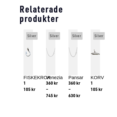
Relaterade
produkter
Silver
Silver
Silver
Silver
FISKEKROK
Venezia
Pansar
KORV
1
360
kr
360
kr
1
105
kr
–
–
105
kr
745
kr
630
kr
Lägg till i varukorg
Lägg till
Lägg till i varukorg
Lägg till i varukorg