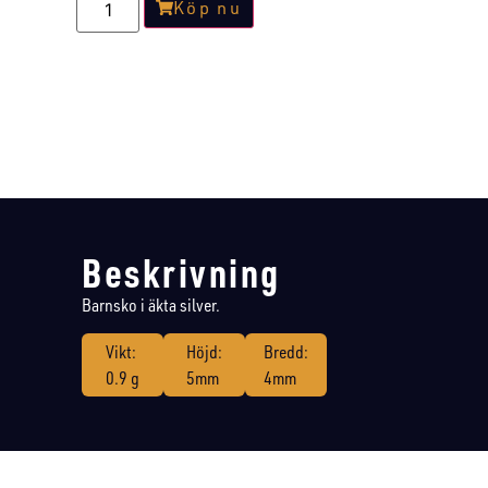
Köp nu
Beskrivning
Barnsko i äkta silver.
Vikt:
Höjd:
Bredd:
0.9 g
5mm
4mm