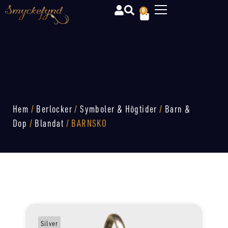
0
Hem
/
Berlocker
/
Symboler & Högtider
/
Barn &
Dop
/
Blandat
/ BARNSKO
Silver