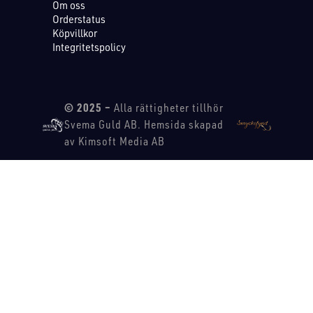
Om oss
Orderstatus
Köpvillkor
Integritetspolicy
© 2025 –
Alla rättigheter tillhör
Svema Guld AB. Hemsida skapad
av Kimsoft Media AB