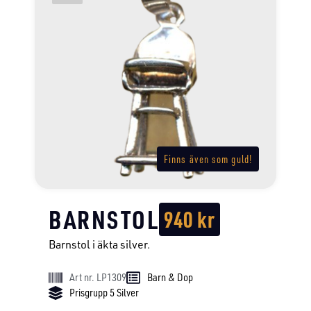
Finns även som guld!
BARNSTOL
940
kr
Barnstol i äkta silver.
Art nr. LP1309
Barn & Dop
Prisgrupp 5 Silver