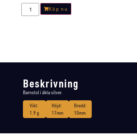
Köp nu
Beskrivning
Barnstol i äkta silver.
Vikt:
Höjd:
Bredd:
1.9 g
17mm
10mm