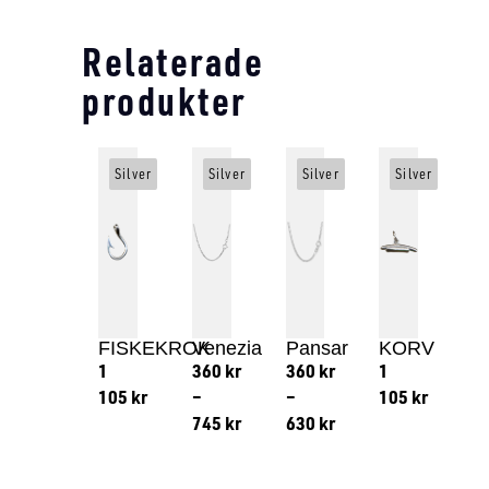
Relaterade
produkter
Silver
Silver
Silver
Silver
FISKEKROK
Venezia
Pansar
KORV
1
360
kr
360
kr
1
105
kr
–
–
105
kr
745
kr
630
kr
Lägg till i varukorg
Lägg till