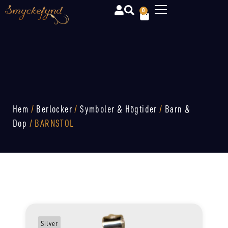
0
Hem
/
Berlocker
/
Symboler & Högtider
/
Barn &
Dop
/ BARNSTOL
Silver