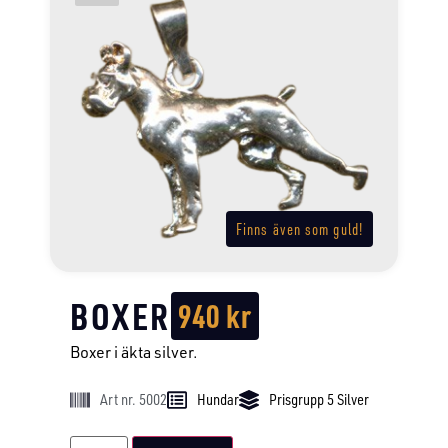
Finns även som guld!
BOXER
940
kr
Boxer i äkta silver.
Art nr. 5002
Hundar
Prisgrupp 5 Silver