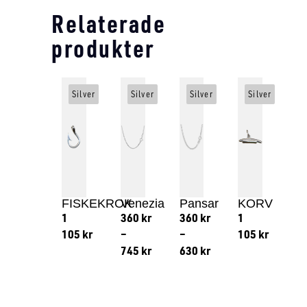
Relaterade
produkter
Silver
Silver
Silver
Silver
FISKEKROK
Venezia
Pansar
KORV
1
360
kr
360
kr
1
105
kr
–
–
105
kr
745
kr
630
kr
Lägg till i varukorg
Lägg till
Lägg till i varukorg
Lägg till i varukorg