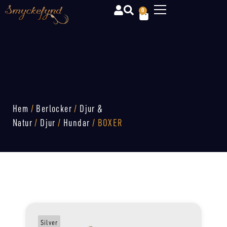
0
Hem
/
Berlocker
/
Djur &
Natur
/
Djur
/
Hundar
/ BOXER
Silver