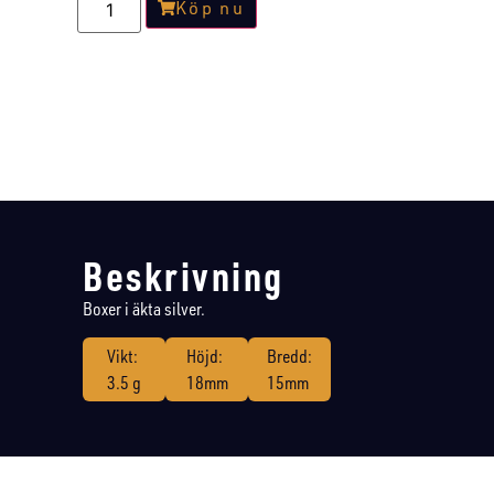
Köp nu
Beskrivning
Boxer i äkta silver.
Vikt:
Höjd:
Bredd:
3.5 g
18mm
15mm