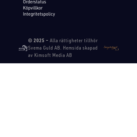
Orderstatus
Köpvillkor
Integritetspolicy
© 2025 –
Alla rättigheter tillhör
Svema Guld AB. Hemsida skapad
av Kimsoft Media AB