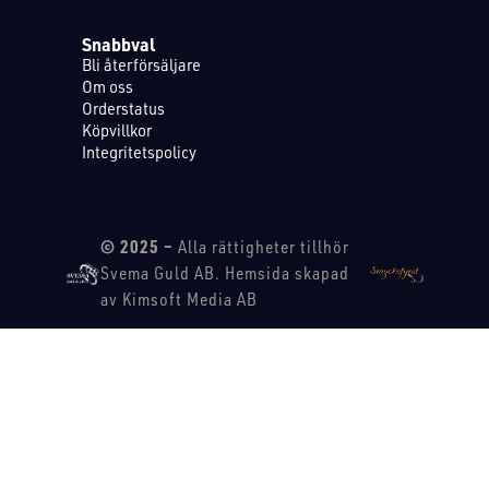
Snabbval
Bli återförsäljare
Om oss
Orderstatus
Köpvillkor
Integritetspolicy
© 2025 –
Alla rättigheter tillhör
Svema Guld AB. Hemsida skapad
av Kimsoft Media AB