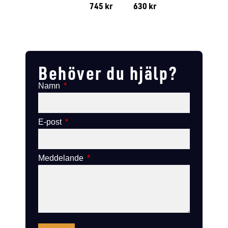
745
kr
630
kr
Lägg till i varukorg
Lägg till
Lägg till i varukorg
Lägg till i varukorg
Behöver du hjälp?
Namn
E-post
Meddelande