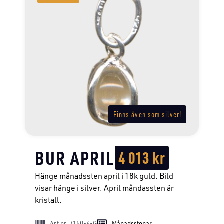
Finns även som silver!
BUR APRIL
4 013
kr
Hänge månadssten april i 18k guld. Bild
visar hänge i silver. April måndassten är
kristall.
Art nr. 7150-4-G
Månadsstenar