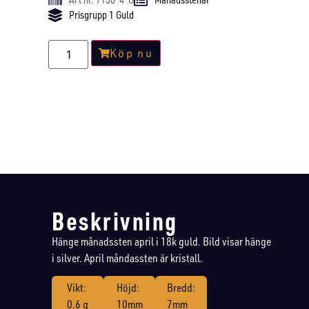
Prisgrupp 1 Guld
Köp nu
Beskrivning
Hänge månadssten april i 18k guld. Bild visar hänge
i silver. April måndassten är kristall.
Vikt:
Höjd:
Bredd:
0.6 g
10mm
7mm