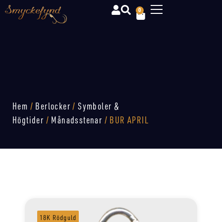
0
Hem
/
Berlocker
/
Symboler &
Högtider
/
Månadsstenar
/ BUR APRIL
18K Rödguld